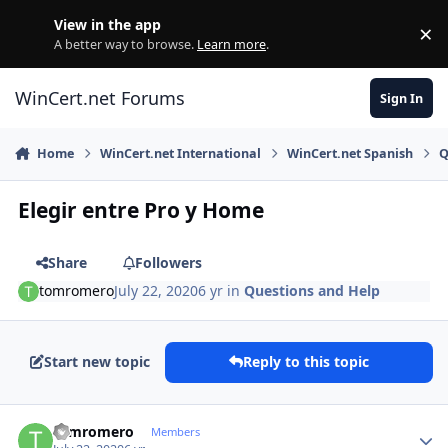
Skip to content
View in the app
×
Di
A better way to browse.
Learn more
.
WinCert.net Forums
Sign In
Home
WinCert.net International
WinCert.net Spanish
Q
Elegir entre Pro y Home
Share
Followers
tomromero
July 22, 2020
6 yr
in
Questions and Help
Start new topic
Reply to this topic
Author stats
tomromero
Members