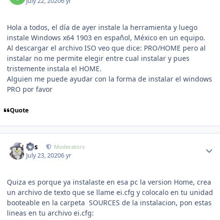
July 22, 2020
6 yr
Hola a todos, el día de ayer instale la herramienta y luego
instale Windows x64 1903 en español, México en un equipo.
Al descargar el archivo ISO veo que dice: PRO/HOME pero al
instalar no me permite elegir entre cual instalar y pues
tristemente instala el HOME.
Alguien me puede ayudar con la forma de instalar el windows
PRO por favor
Quote
Author stats
luis
Moderators
July 23, 2020
6 yr
Quiza es porque ya instalaste en esa pc la version Home, crea
un archivo de texto que se llame ei.cfg y colocalo en tu unidad
booteable en la carpeta SOURCES de la instalacion, pon estas
lineas en tu archivo ei.cfg: