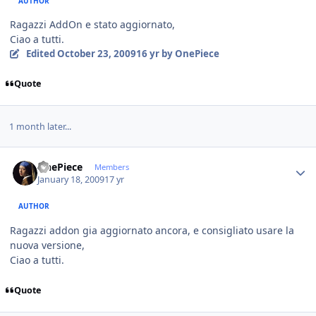
AUTHOR
Ragazzi AddOn e stato aggiornato,
Ciao a tutti.
Edited
October 23, 2009
16 yr
by OnePiece
Quote
1 month later...
Author stats
OnePiece
Members
January 18, 2009
17 yr
AUTHOR
Ragazzi addon gia aggiornato ancora, e consigliato usare la
nuova versione,
Ciao a tutti.
Quote