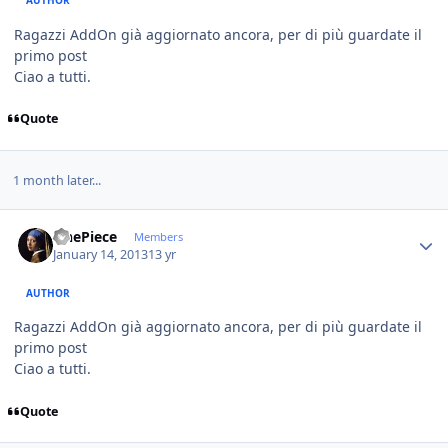
AUTHOR
Ragazzi AddOn già aggiornato ancora, per di più guardate il
primo post
Ciao a tutti.
Quote
1 month later...
Author stats
OnePiece
Members
January 14, 2013
13 yr
AUTHOR
Ragazzi AddOn già aggiornato ancora, per di più guardate il
primo post
Ciao a tutti.
Quote