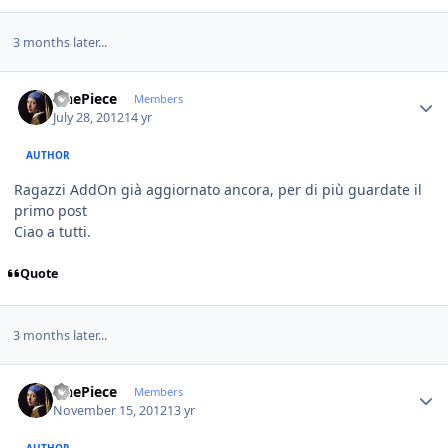
3 months later...
Author stats
OnePiece
Members
July 28, 2012
14 yr
AUTHOR
Ragazzi AddOn già aggiornato ancora, per di più guardate il
primo post
Ciao a tutti.
Quote
3 months later...
Author stats
OnePiece
Members
November 15, 2012
13 yr