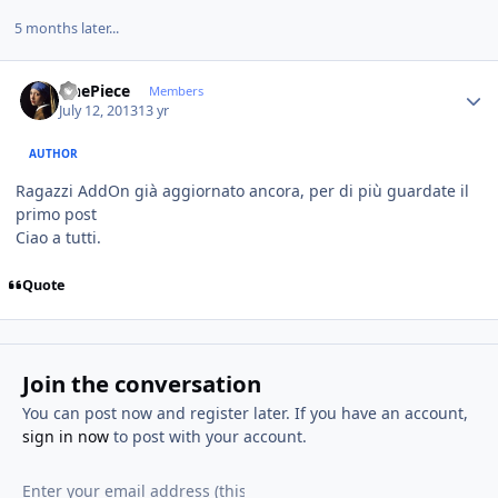
5 months later...
Author stats
OnePiece
Members
July 12, 2013
13 yr
AUTHOR
Ragazzi AddOn già aggiornato ancora, per di più guardate il
primo post
Ciao a tutti.
Quote
Join the conversation
You can post now and register later. If you have an account,
sign in now
to post with your account.