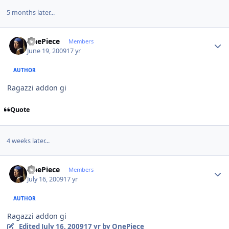
5 months later...
Author stats
OnePiece
Members
June 19, 2009
17 yr
AUTHOR
Ragazzi addon gi
Quote
4 weeks later...
Author stats
OnePiece
Members
July 16, 2009
17 yr
AUTHOR
Ragazzi addon gi
Edited
July 16, 2009
17 yr
by OnePiece