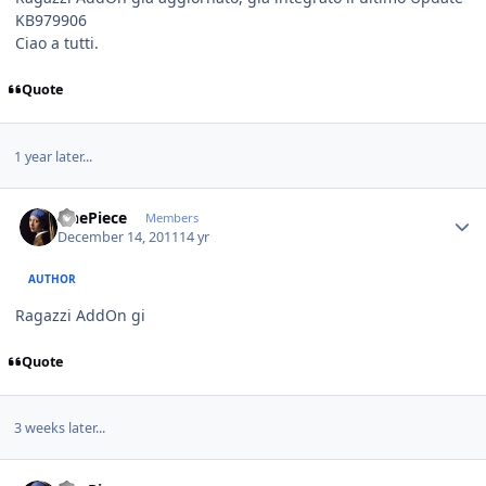
KB979906
Ciao a tutti.
Quote
1 year later...
Author stats
OnePiece
Members
December 14, 2011
14 yr
AUTHOR
Ragazzi AddOn gi
Quote
3 weeks later...
Author stats