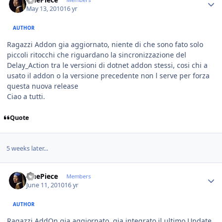
May 13, 2010
16 yr
AUTHOR
Ragazzi Addon gia aggiornato, niente di che sono fato solo
piccoli ritocchi che riguardano la sincronizzazione del
Delay_Action tra le versioni di dotnet addon stessi, cosi chi a
usato il addon o la versione precedente non l serve per forza
questa nuova release
Ciao a tutti.
Quote
5 weeks later...
Author stats
OnePiece
Members
June 11, 2010
16 yr
AUTHOR
Ragazzi AddOn gia aggiornato, gia integrato il ultimo Update