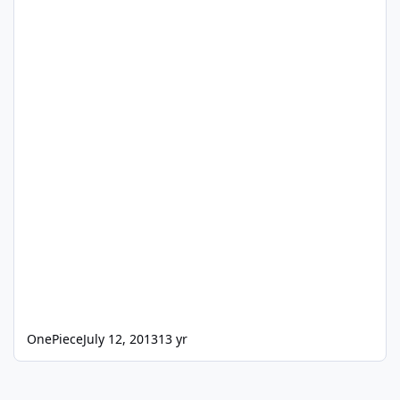
OnePiece
July 12, 2013
13 yr