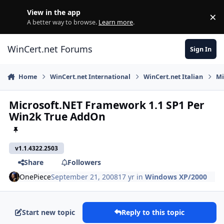
Skip to content
View in the app
×
Di
A better way to browse.
Learn more
.
WinCert.net Forums
Sign In
Home
WinCert.net International
WinCert.net Italian
Mi
Microsoft.NET Framework 1.1 SP1 Per
Win2k True AddOn
v1.1.4322.2503
Share
Followers
OnePiece
September 21, 2008
17 yr
in
Windows XP/2000
Start new topic
Reply to this topic