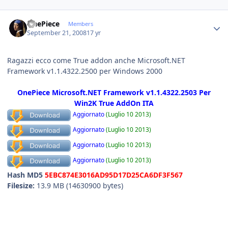
Author stats
OnePiece
Members
September 21, 2008
17 yr
Ragazzi ecco come True addon anche Microsoft.NET
Framework v1.1.4322.2500 per Windows 2000
OnePiece Microsoft.NET Framework v1.1.4322.2503 Per
Win2K True AddOn ITA
Aggiornato
(Luglio 10 2013)
Aggiornato
(Luglio 10 2013)
Aggiornato
(Luglio 10 2013)
Aggiornato
(Luglio 10 2013)
Hash MD5
5EBC874E3016AD95D17D25CA6DF3F567
Filesize:
13.9 MB (14630900 bytes)