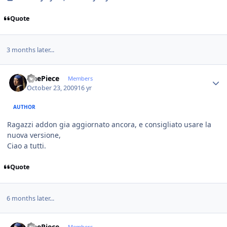
Quote
3 months later...
Author stats
OnePiece
Members
October 23, 2009
16 yr
AUTHOR
Ragazzi addon gia aggiornato ancora, e consigliato usare la
nuova versione,
Ciao a tutti.
Quote
6 months later...
Author stats
OnePiece
Members