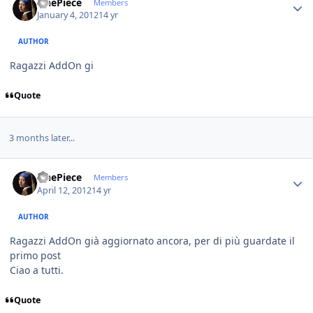
OnePiece
Members
January 4, 2012
14 yr
AUTHOR
Ragazzi AddOn gi
Quote
3 months later...
Author stats
OnePiece
Members
April 12, 2012
14 yr
AUTHOR
Ragazzi AddOn già aggiornato ancora, per di più guardate il
primo post
Ciao a tutti.
Quote