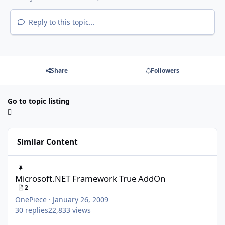
Reply to this topic...
Share
Followers
Go to topic listing
Similar Content
Microsoft.NET Framework True AddOn
Microsoft.NET Framework True AddOn
2
OnePiece
·
January 26, 2009
30
replies
22,833
views