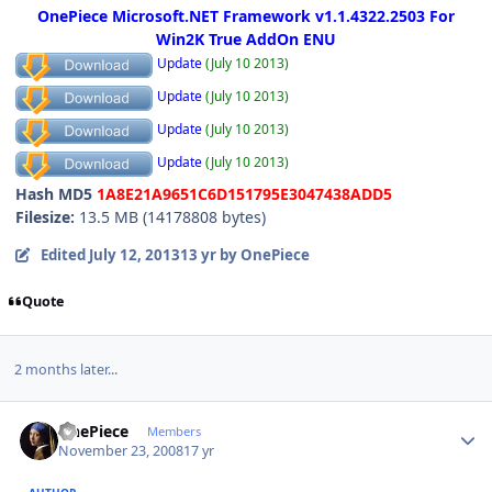
OnePiece Microsoft.NET Framework v1.1.4322.2503 For
Win2K True AddOn ENU
Update
(July 10 2013)
Update
(July 10 2013)
Update
(July 10 2013)
Update
(July 10 2013)
Hash MD5
1A8E21A9651C6D151795E3047438ADD5
Filesize:
13.5 MB (14178808 bytes)
Edited
July 12, 2013
13 yr
by OnePiece
Quote
2 months later...
Author stats
OnePiece
Members
November 23, 2008
17 yr