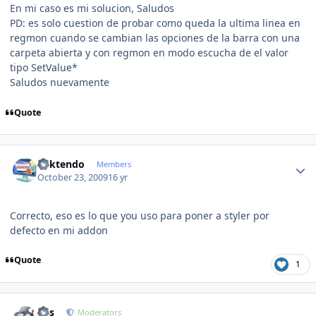
En mi caso es mi solucion, Saludos
PD: es solo cuestion de probar como queda la ultima linea en
regmon cuando se cambian las opciones de la barra con una
carpeta abierta y con regmon en modo escucha de el valor
tipo SetValue*
Saludos nuevamente
Quote
Author stats
ricktendo
Members
October 23, 2009
16 yr
Correcto, eso es lo que you uso para poner a styler por
defecto en mi addon
Quote
1
Author stats
luis
Moderators