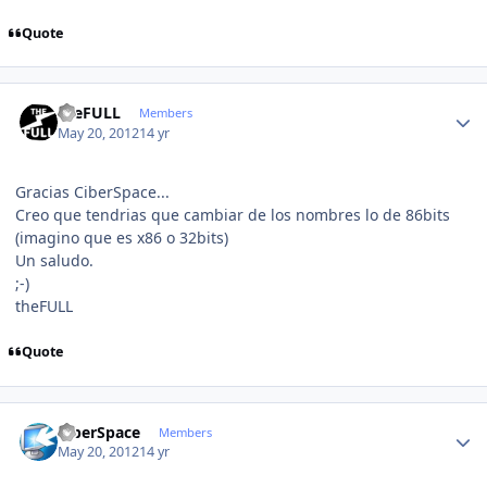
Quote
Author stats
theFULL
Members
May 20, 2012
14 yr
Gracias CiberSpace...
Creo que tendrias que cambiar de los nombres lo de 86bits
(imagino que es x86 o 32bits)
Un saludo.
;-)
theFULL
Quote
Author stats
CiberSpace
Members
May 20, 2012
14 yr