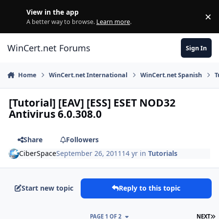
Skip to content
View in the app
×
Di
A better way to browse.
Learn more
.
WinCert.net Forums
Sign In
Home
WinCert.net International
WinCert.net Spanish
T
[Tutorial] [EAV] [ESS] ESET NOD32
Antivirus 6.0.308.0
Share
Followers
CiberSpace
September 26, 2011
14 yr
in
Tutorials
Start new topic
Reply to this topic
L
PAGE 1 OF 2
NEXT