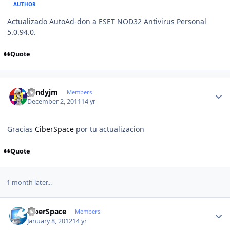
AUTHOR
Actualizado AutoAd-don a ESET NOD32 Antivirus Personal
5.0.94.0.
Quote
Author stats
yendyjm
Members
December 2, 2011
14 yr
Gracias
CiberSpace
por tu actualizacion
Quote
1 month later...
Author stats
CiberSpace
Members
January 8, 2012
14 yr