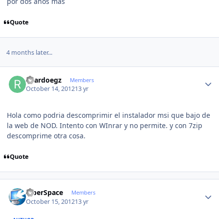
por dos años mas
Quote
4 months later...
Author stats
ricardoegz
Members
October 14, 2012
13 yr
Hola como podria descomprimir el instalador msi que bajo de
la web de NOD. Intento con WInrar y no permite. y con 7zip
descomprime otra cosa.
Quote
Author stats
CiberSpace
Members
October 15, 2012
13 yr