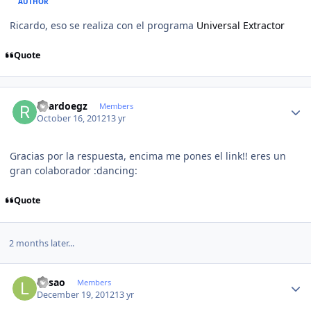
AUTHOR
Ricardo, eso se realiza con el programa
Universal Extractor
Quote
Author stats
ricardoegz
Members
October 16, 2012
13 yr
Gracias por la respuesta, encima me pones el link!! eres un
gran colaborador :dancing:
Quote
2 months later...
Author stats
luisao
Members
December 19, 2012
13 yr