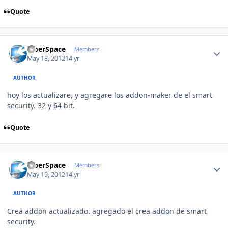
Quote
Author stats
CiberSpace
Members
May 18, 2012
14 yr
AUTHOR
hoy los actualizare, y agregare los addon-maker de el smart
security. 32 y 64 bit.
Quote
Author stats
CiberSpace
Members
May 19, 2012
14 yr
AUTHOR
Crea addon actualizado. agregado el crea addon de smart
security.