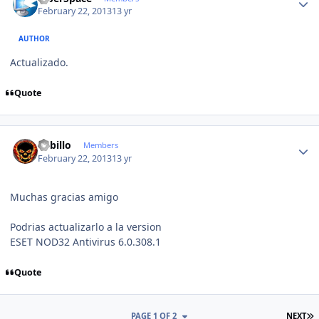
February 22, 2013
13 yr
AUTHOR
Actualizado.
Quote
Author stats
Lobillo
Members
February 22, 2013
13 yr
Muchas gracias amigo
Podrias actualizarlo a la version
ESET NOD32 Antivirus 6.0.308.1
Quote
L
PAGE 1 OF 2
NEXT