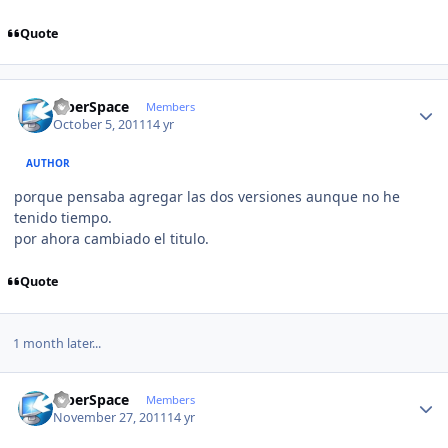
Quote
Author stats
CiberSpace
Members
October 5, 2011
14 yr
AUTHOR
porque pensaba agregar las dos versiones aunque no he
tenido tiempo.
por ahora cambiado el titulo.
Quote
1 month later...
Author stats
CiberSpace
Members
November 27, 2011
14 yr