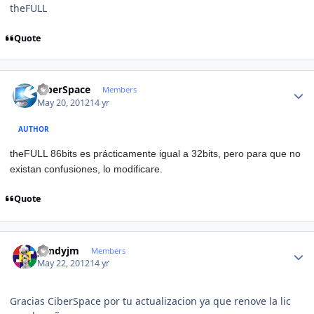
theFULL
Quote
Author stats
CiberSpace
Members
May 20, 2012
14 yr
AUTHOR
theFULL 86bits es prácticamente igual a 32bits, pero para que no
existan confusiones, lo modificare.
Quote
Author stats
yendyjm
Members
May 22, 2012
14 yr
Gracias CiberSpace por tu actualizacion ya que renove la lic