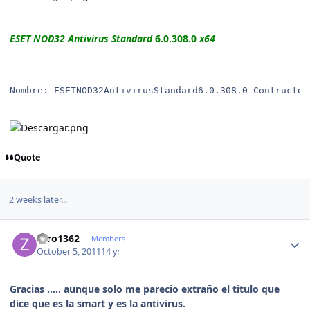
ESET NOD32 Antivirus Standard
6.0.308.0
x64
Nombre: ESETNOD32AntivirusStandard6.0.308.0-Contructor
Quote
2 weeks later...
Author stats
zero1362
Members
October 5, 2011
14 yr
Gracias ..... aunque solo me parecio extraño el titulo que
dice que es la smart y es la antivirus.