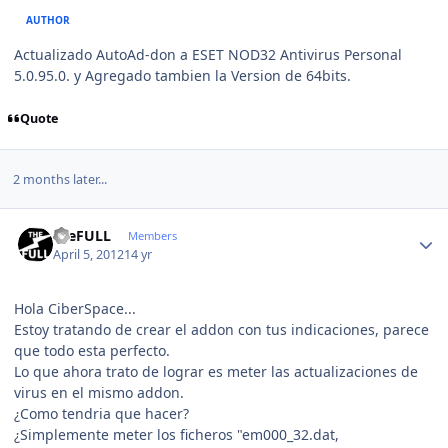
AUTHOR
Actualizado AutoAd-don a ESET NOD32 Antivirus Personal
5.0.95.0. y Agregado tambien la Version de 64bits.
Quote
2 months later...
Author stats
theFULL
Members
April 5, 2012
14 yr
Hola CiberSpace...
Estoy tratando de crear el addon con tus indicaciones, parece
que todo esta perfecto.
Lo que ahora trato de lograr es meter las actualizaciones de
virus en el mismo addon.
¿Como tendria que hacer?
¿Simplemente meter los ficheros "em000_32.dat,