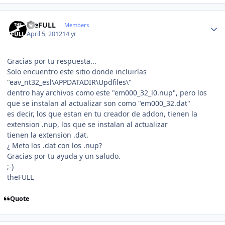
Author stats
theFULL
Members
April 5, 2012
14 yr
Gracias por tu respuesta...
Solo encuentro este sitio donde incluirlas
"eav_nt32_esl\APPDATADIR\Updfiles\"
dentro hay archivos como este "em000_32_l0.nup", pero los
que se instalan al actualizar son como "em000_32.dat"
es decir, los que estan en tu creador de addon, tienen la
extension .nup, los que se instalan al actualizar
tienen la extension .dat.
¿ Meto los .dat con los .nup?
Gracias por tu ayuda y un saludo.
;-)
theFULL
Quote