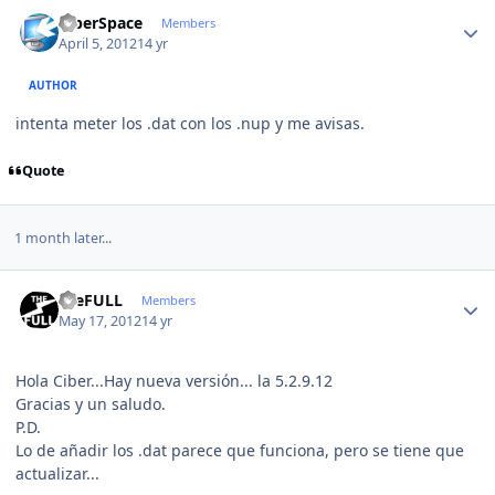
Author stats
CiberSpace
Members
April 5, 2012
14 yr
AUTHOR
intenta meter los .dat con los .nup y me avisas.
Quote
1 month later...
Author stats
theFULL
Members
May 17, 2012
14 yr
Hola Ciber...Hay nueva versión... la 5.2.9.12
Gracias y un saludo.
P.D.
Lo de añadir los .dat parece que funciona, pero se tiene que
actualizar...