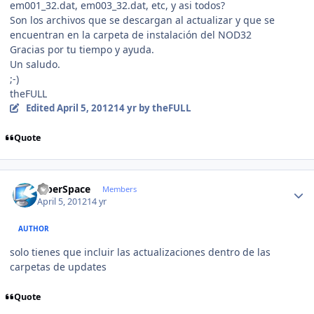
em001_32.dat, em003_32.dat, etc, y asi todos?
Son los archivos que se descargan al actualizar y que se
encuentran en la carpeta de instalación del NOD32
Gracias por tu tiempo y ayuda.
Un saludo.
;-)
theFULL
Edited
April 5, 2012
14 yr
by theFULL
Quote
Author stats
CiberSpace
Members
April 5, 2012
14 yr
AUTHOR
solo tienes que incluir las actualizaciones dentro de las
carpetas de updates
Quote