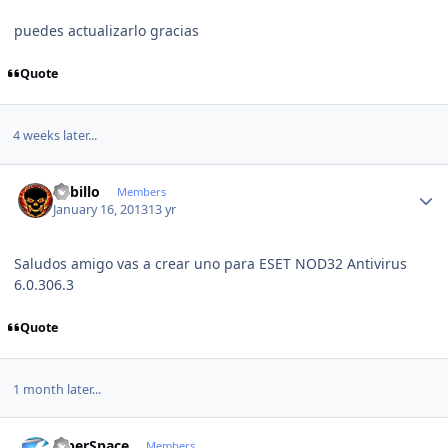
puedes actualizarlo gracias
Quote
4 weeks later...
Author stats
Lobillo
Members
January 16, 2013
13 yr
Saludos amigo vas a crear uno para ESET NOD32 Antivirus
6.0.306.3
Quote
1 month later...
Author stats
CiberSpace
Members