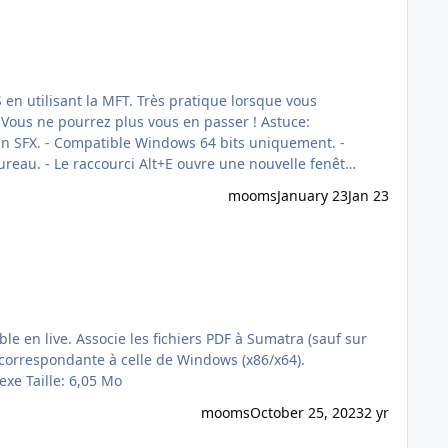
 en utilisant la MFT. Très pratique lorsque vous
:
reau. - Le raccourci Alt+E ouvre une nouvelle fenêt…
mooms
January 23
Jan 23
SFX_SumatraPDF_3.5.2_Dual.exe Taille: 12,2 Mo SFX_SumatraPDF_3.5.2_x64.exe Taille: 6,56 Mo SFX_SumatraPDF_3.5.2_x86.exe Taille: 6,05 Mo
mooms
October 25, 2023
2 yr