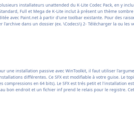
ndard, Full et Mega de K-Lite inclut à présent un thème sombre qui va t
e toolbar existante. Pour des raisons de copyright, je n'ai pas inclus de toolbar ou
d'installateur de K-Lite dans l'archive. 1- Décompresser l'archive dans un dossier (ex. \Codecs\) 2- 
 topic de mooms vous explique comment procéder. 7-Zip
tion est rapide car j'ai procédé comme pour un True Addon. C'est
le fichier txt du SFX qui s'occupe de copier les fichi