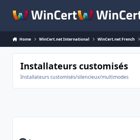
Skip to content
Home
WinCert.net International
WinCert.net French
Installateurs customisés
Installateurs customisés/silencieux/multimodes
A propos des installateurs silencieux