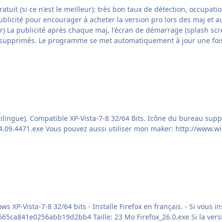
gratuit (si ce n'est le meilleur): très bon taux de détection, occup
ouveaux
). Compatible XP-Vista-7-8 32/64 Bits. Icône du bureau supprimée. Taille: 3.4
f15e2825646629001c7825374fdad11b CCleaner_Slim_4.09.4471.exe Vous pouvez aussi u
XP-Vista-7-8 32/64 bits - Installe Firefox en français. - Si vous in