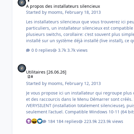
A propos des installateurs silencieux
Started by
mooms
,
February 18, 2013
Les installateurs silencieux que vous trouverez ici peuvent êt
particuliers, un installateur silencieux est compatibl
plusieurs switchs, corollaire: c'est souvent plus simpl
0 replies
3.7k views
Utilitaires [26.06.26]
Utilitaires [26.06.26]
8
Started by
mooms
,
February 12, 2013
Je vous propose ici un installateur qui regroupe plus d
et des raccourcis dans le Menu Démarrer sont créés. Installateur Inno Setup. Pour l'installer silencieusement, utilisez les commutateurs /SILENT (installation passive) ou
/VERYSILENT (installation totalement silencieuse), puis /ALLUSERS ou /CURRENTUSER selon si vous souhaitez l'installer pour tous les utilisateurs (droits admin nécessaires) ou
seulement l'actuel. Compatible Windows 10-11 (64 bits
184 replies
223.9k views
See who reacted "Thanks"
See who reacted "Haha"
See who reacted "Like"
Everything 1.4.1.1032