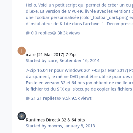
Hello, Voici un petit script qui permet de créer un ou plusieurs installateurs unattended du K-Lite Codec Pack, en y incluant vos toolbars personnalisées et l'utilitaire youtube-
dl.exe. La version de MPC-HC livrée avec les versions Sta
une Toolbar personnalisée (color_toolbar_dark.png) éditée avec Paint.net à partir d'un
0 replies
3k views
icare [21 Mar 2017] 7-Zip
icare [21 Mar 2017] 7-Zip
Started by
icare
,
September 16, 2014
7-Zip 16.04 Fr pour Windows 2017-03 (21 Mar 2017) Pour une installation passive avec WinToolkit, il faut utiliser l'argument en minuscule -y. Toutefois, en ne mettant pas
d'argument, le même DVD peut être utilisé pour des installations différentes. Ce SFX est modifiable à votre guise. Le
Existe en version 32 et 64 bits (on obtient de meilleures compressions en 64 bits). Le SFX est trés petit et l'installa
21 replies
9.5k views
Runtimes DirectX 32 & 64 bits
Runtimes DirectX 32 & 64 bits
Started by
mooms
,
January 8, 2013