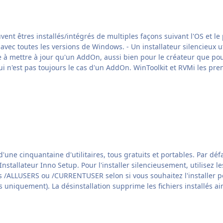
res installés/intégrés de multiples façons suivant l'OS et le programme d'int
e avec toutes les versions de Windows. - Un installateur silencieux
e à mettre à jour qu'un AddOn, aussi bien pour le créateur que pour 
installé sur un système déjà installé (live install), ce qui n'est pas toujours 
'une cinquantaine d'utilitaires, tous gratuits et portables. Par défau
 uniquement). La désinstallation supprime les fichiers installés ai