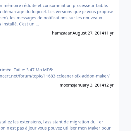
ation mémoire réduite et consommation processeur faible.
produits Avira, ainsi que la barre d'outils ASK ont été supprimés. Le programme se met automatiquement à jour une fois installé. C'est un …
hamzaaan
August 27, 2014
11 yr
7 Mo MD5:
tiliser mon maker: http://www.wincert.net/forum/topic/11683-ccleaner-sfx-addon-maker/
mooms
January 3, 2014
12 yr
stallez les extensions, l'assistant de migration du 1er