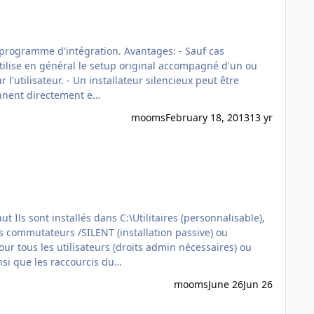
égration. Avantages: - Sauf cas
 utilise en général le setup original accompagné d'un ou
l'utilisateur. - Un installateur silencieux peut être
le cas d'un AddOn. WinToolkit et RVMi les prennent directement e…
mooms
February 18, 2013
13 yr
t Ils sont installés dans C:\Utilitaires (personnalisable),
nsi que les raccourcis du…
mooms
June 26
Jun 26