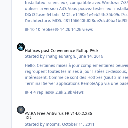
Installateur silencieux, compatible avec Windows 7/8/10 32/64bits Installe les runtimes DirectX 9/10/11. Pour Windows 64 bits il faut exécuter les deux fichiers 32 et 
utiliser la version AiO. Vous pouvez tester leur installation en exécutant DX Web Setup. Réalisés avec DXCB. 32 bits: MD5: b9c6ad83040ff9f3c72ecae5ce0c8a76 Taille: 13 Mo
DXrt32.exe 64 bits: MD5: e1490e1e4eb24fc35b09df7ccca8b44c Taille: 15 Mo DXrt64.exe All in One - 32+64 bits : Installe automatiquement les fichiers nécessaires en fonction de
10 replies
14.2k views
Hotfixes post Convenience Rollup PAck
Hotfixes post Convenience Rollup PAck
Started by
rhahgleuhargh
,
June 14, 2016
Hello, Certaines mises à jour complémentaires peuvent s'avérer nécessaires après le Convenience Rollup, en particulier pour ceux qui ont installé WFM 3.0. Ces SFX silencieux
regroupent toutes les mises à jour listées ci-dessous,
intéressent. Comme ce sont des Hotfixes (sauf 3 mises à jour), on ne peut l
Terminal Server applications RemoteApp via une base
4 replies
2.8k views
AVIRA Free Antivirus FR v14.0.2.286
AVIRA Free Antivirus FR v14.0.2.286
2
Started by
mooms
,
October 11, 2011