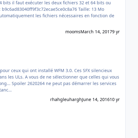
mooms
March 14, 2017
9 yr
ans les ULs. A vous de ne sélectionner que celles qui vous
services
stanc…
rhahgleuhargh
June 14, 2016
10 yr