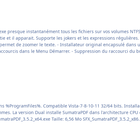
ndexe presque instantanément tous les fichiers sur vos volumes NTFS
pporte les jokers et les expressions régulières. Vous ne pourrez plus vous en passer ! Astuce
lé dans un SFX. - Compatible Windows 64 bits uniquement. -
accourcis dans le Menu Démarrer. - Suppression du raccourci du bu
ive. Associe les fichiers PDF à Sumatra (sauf sur