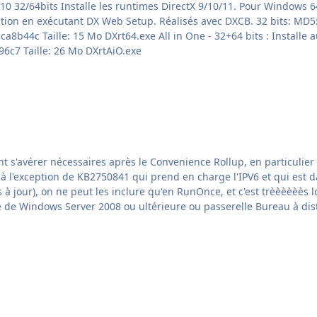
64 bits ou
l'architecture. MD5: 481156640fd0f8de2dcd0ba1bd9596c7 Taille: 26 Mo DXrtAiO.exe
 à l'exception de KB2750841 qui prend en charge l'IPV6 et qui est d
es inclure qu'en RunOnce, et c'est trèèèèèès long... Spoiler 2620264 ne peut pas démarrer les 
 de Windows Server 2008 ou ultérieure ou passerelle Bureau à di