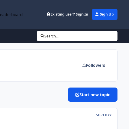
Leaderboard
Existing user? Sign In
Sign Up
Search...
Followers
Start new topic
SORT BY