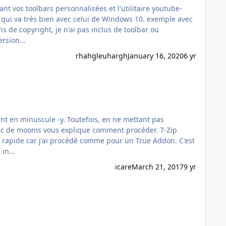
rès bien avec celui de Windows 10. exemple avec
Télécharger la ou les version…
rhahgleuhargh
January 16, 2020
6 yr
ers au bon endroit et un fichier inf prend le relais pour le registre. Cet in…
icare
March 21, 2017
9 yr