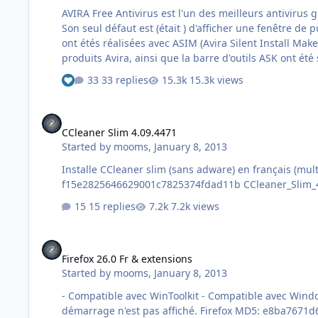
AVIRA Free Antivirus est l'un des meilleurs antivirus 
Son seul défaut est (était ) d'afficher une fenêtre de publicité pour encourager à acheter la version pro lors des maj et au démarrage du logiciel. Les versions que je vous propose
ont étés réalisées avec ASIM (Avira Silent Install Maker) La publicité après chaque maj, l'écran de démarrage (splash screen), les messages de notifications sur les n
33 replies
15.3k views
See who reacted "Like"
CCleaner Slim 4.09.4471
CCleaner Slim 4.09.4471
Started by
mooms
,
January 8, 2013
Installe CCleaner slim (sans adware) en français (multilingue
15 replies
7.2k views
Firefox 26.0 Fr & extensions
Firefox 26.0 Fr & extensions
Started by
mooms
,
January 8, 2013
- Compatible avec WinToolkit - Compatible avec Windows 
démarrage n'est pas affiché. Firefox MD5: e8ba7671d665ca841e0256abb19d2bb4 Taille: 23 Mo Firefox_26.0.exe Si la version n'est pas à jour vous pouvez utiliser mon Maker pour