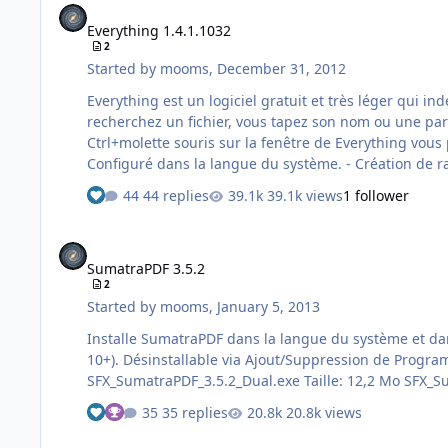
Everything 1.4.1.1032
2
Started by
mooms
,
December 31, 2012
Everything est un logiciel gratuit et très léger qui i
recherchez un fichier, vous tapez son nom ou une partie et il apparait. Su
Ctrl+molette souris sur la fenêtre de Everything vous permet de zoomer le texte. - Installateur original encapsu
Configuré dans la langue du système. - Création de r
44 replies
39.1k views
1 follower
See who reacted "Like"
SumatraPDF 3.5.2
SumatraPDF 3.5.2
2
Started by
mooms
,
January 5, 2013
Installe SumatraPDF dans la langue du système et dans %ProgramFiles%. Compatible Vista-7-8-10-11 32/64 bits. Installable en l
10+). Désinstallable via Ajout/Suppression de Programmes. La version Dual installe SumatraPDF dans l'architecture CPU correspondante à celle de Windows (x86/x64).
35 replies
20.8k views
See who reacted "Like"
See who reacted "Thanks"