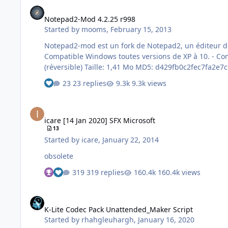
Notepad2-Mod 4.2.25 r998
Notepad2-Mod 4.2.25 r998
Started by
mooms
,
February 15, 2013
Notepad2-mod est un fork de Notepad2, un éditeur de texte à la fois très puissant et très léger. 
Compatible Windows toutes versions de XP à 10. - Compatible x86 et x64 (l'installateur détecte automatiquement l'architecture) - Remplace automatiquement le Bloc-Notes
23 replies
9.3k views
See who reacted "Like"
icare [14 Jan 2020] SFX Microsoft
icare [14 Jan 2020] SFX Microsoft
13
Started by
icare
,
January 22, 2014
obsolete
319 replies
160.4k views
See who reacted "Thanks"
See who reacted "Like"
K-Lite Codec Pack Unattended_Maker Script
K-Lite Codec Pack Unattended_Maker Script
Started by
rhahgleuhargh
,
January 16, 2020