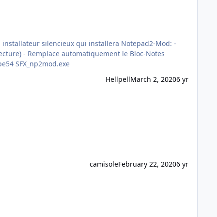
(réversible) Taille: 1,41 Mo MD5: d429fb0c2fec7fa2e7cf8e8d9b9284e4 SHA-1: 4d8410d776cecbe3eb75edce1ddc3013f39dbe54 SFX_np2mod.exe
Hellpell
March 2, 2020
6 yr
camisole
February 22, 2020
6 yr