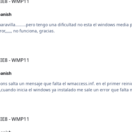
- IE8 - WMP11
panish
la.........pero tengo una dificultad no esta el windows media player, bus
r,,,,,, no funciona, gracias.
- IE8 - WMP11
panish
ons salta un mensaje que falta el wmaccess.inf. en el primer reinic
,cuando inicia el windows ya instalado me sale un error que falta 
- IE8 - WMP11