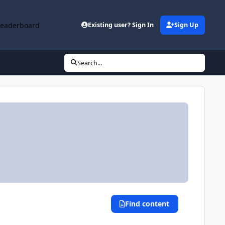
Leaderboard
Existing user? Sign In
Sign Up
Search...
Find content