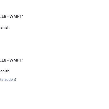
- IE8 - WMP11
panish
- IE8 - WMP11
panish
ste addon?