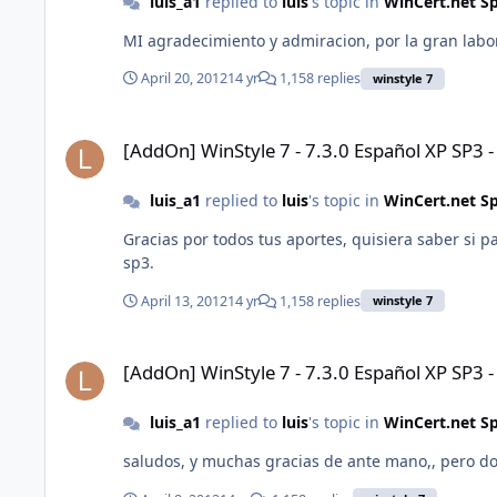
luis_a1
replied to
luis
's topic in
WinCert.net S
MI agradecimiento y admiracion, por la gran labor q
April 20, 2012
14 yr
1,158 replies
winstyle 7
[AddOn] WinStyle 7 - 7.3.0 Español XP SP3 - IE8 - WMP11
[AddOn] WinStyle 7 - 7.3.0 Español XP SP3 
luis_a1
replied to
luis
's topic in
WinCert.net S
Gracias por todos tus aportes, quisiera saber si 
sp3.
April 13, 2012
14 yr
1,158 replies
winstyle 7
[AddOn] WinStyle 7 - 7.3.0 Español XP SP3 - IE8 - WMP11
[AddOn] WinStyle 7 - 7.3.0 Español XP SP3 
luis_a1
replied to
luis
's topic in
WinCert.net S
saludos, y muchas gracias de ante mano,, pero do