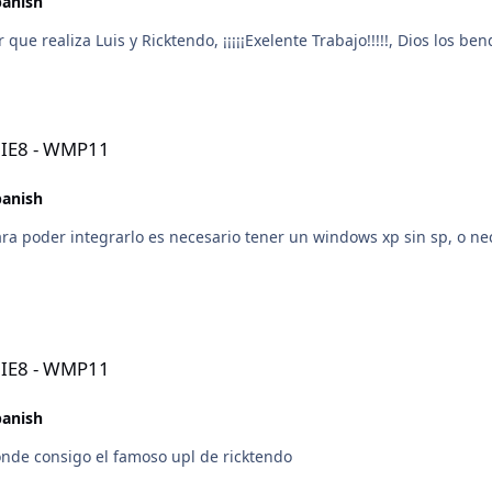
panish
ue realiza Luis y Ricktendo, ¡¡¡¡¡Exelente Trabajo!!!!!, Dios los ben
- IE8 - WMP11
panish
para poder integrarlo es necesario tener un windows xp sin sp, o n
- IE8 - WMP11
panish
nde consigo el famoso upl de ricktendo