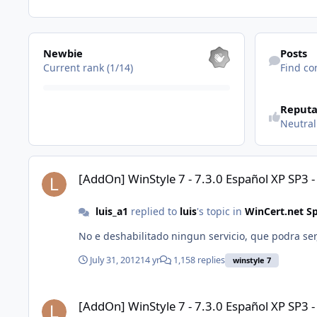
View all
Find content
Newbie
Posts
Current rank (1/14)
Find co
See reputatio
Reputa
Neutral
[AddOn] WinStyle 7 - 7.3.0 Español XP SP3 - IE8 - WMP11
[AddOn] WinStyle 7 - 7.3.0 Español XP SP3 
luis_a1
replied to
luis
's topic in
WinCert.net S
No e deshabilitado ningun servicio, que podra ser,
July 31, 2012
14 yr
1,158 replies
winstyle 7
[AddOn] WinStyle 7 - 7.3.0 Español XP SP3 - IE8 - WMP11
[AddOn] WinStyle 7 - 7.3.0 Español XP SP3 