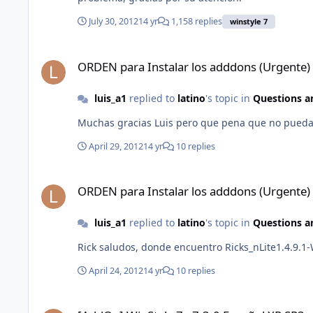
July 30, 2012
14 yr
1,158 replies
winstyle 7
ORDEN para Instalar los adddons (Urgente)
ORDEN para Instalar los adddons (Urgente)
luis_a1
replied to
latino
's topic in
Questions a
Muchas gracias Luis pero que pena que no pueda
April 29, 2012
14 yr
10 replies
ORDEN para Instalar los adddons (Urgente)
ORDEN para Instalar los adddons (Urgente)
luis_a1
replied to
latino
's topic in
Questions a
Rick saludos, donde encuentro
April 24, 2012
14 yr
10 replies
[AddOn] WinStyle 7 - 7.3.0 Español XP SP3 - IE8 - WMP11