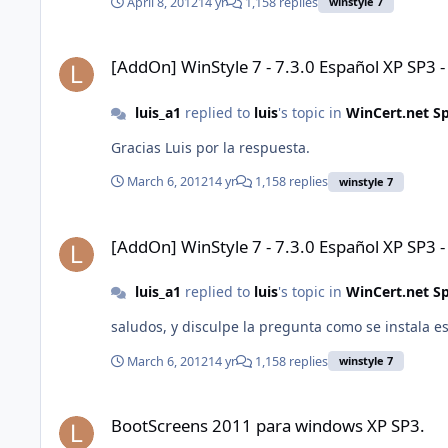
April 8, 2012
14 yr
1,158 replies
winstyle 7
[AddOn] WinStyle 7 - 7.3.0 Español XP SP3 - IE8 - WMP11
[AddOn] WinStyle 7 - 7.3.0 Español XP SP3 
luis_a1
replied to
luis
's topic in
WinCert.net S
Gracias Luis por la respuesta.
March 6, 2012
14 yr
1,158 replies
winstyle 7
[AddOn] WinStyle 7 - 7.3.0 Español XP SP3 - IE8 - WMP11
[AddOn] WinStyle 7 - 7.3.0 Español XP SP3 
luis_a1
replied to
luis
's topic in
WinCert.net S
saludos, y disculpe la pregunta como se instala e
March 6, 2012
14 yr
1,158 replies
winstyle 7
BootScreens 2011 para windows XP SP3.
BootScreens 2011 para windows XP SP3.