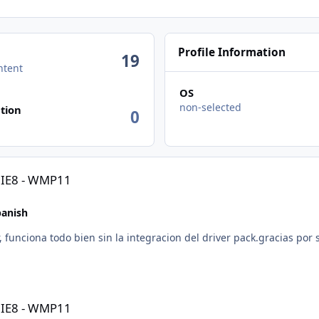
Profile Information
19
ntent
OS
n activity
non-selected
tion
0
- IE8 - WMP11
panish
 funciona todo bien sin la integracion del driver pack.gracias por 
- IE8 - WMP11