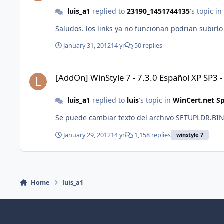
luis_a1
replied to
23190_1451744135
's topic in
Saludos. los links ya no funcionan podrian subirlo 
January 31, 2012
14 yr
50 replies
[AddOn] WinStyle 7 - 7.3.0 Español XP SP3 - IE8 - WMP11
[AddOn] WinStyle 7 - 7.3.0 Español XP SP3 
luis_a1
replied to
luis
's topic in
WinCert.net S
Se puede cambiar texto del archivo SETUPLDR.BI
January 29, 2012
14 yr
1,158 replies
winstyle 7
Home
luis_a1