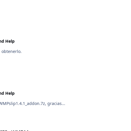
nd Help
 obtenerlo.
nd Help
 Ricks_nLite1.4.9.1-WMPslip1.4.1_addon.7z, gracias...