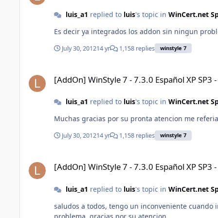
luis_a1
replied to
luis
's topic in
WinCert.net S
Es decir ya integrados los addon sin ningun proble
July 30, 2012
14 yr
1,158 replies
winstyle 7
[AddOn] WinStyle 7 - 7.3.0 Español XP SP3 - IE8 - WMP11
[AddOn] WinStyle 7 - 7.3.0 Español XP SP3 
luis_a1
replied to
luis
's topic in
WinCert.net S
Muchas gracias por su pronta atencion me referia 
July 30, 2012
14 yr
1,158 replies
winstyle 7
[AddOn] WinStyle 7 - 7.3.0 Español XP SP3 - IE8 - WMP11
[AddOn] WinStyle 7 - 7.3.0 Español XP SP3 
luis_a1
replied to
luis
's topic in
WinCert.net S
saludos a todos, tengo un inconveniente cuando in
problema, gracias por su atencion.