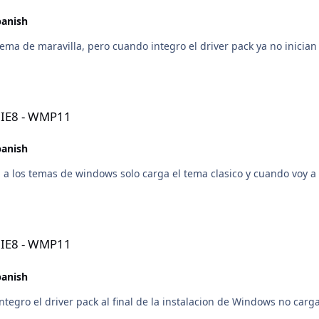
panish
ma de maravilla, pero cuando integro el driver pack ya no inician 
- IE8 - WMP11
panish
a los temas de windows solo carga el tema clasico y cuando voy a 
- IE8 - WMP11
panish
tegro el driver pack al final de la instalacion de Windows no carg