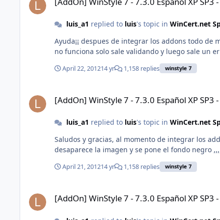
[AddOn] WinStyle 7 - 7.3.0 Español XP SP3 
luis_a1
replied to
luis
's topic in
WinCert.net S
Ayuda¡¡ despues de integrar los addons todo de maravil
no funciona solo sale validando y luego sale un erro
April 22, 2012
14 yr
1,158 replies
winstyle 7
[AddOn] WinStyle 7 - 7.3.0 Español XP SP3 - IE8 - WMP11
[AddOn] WinStyle 7 - 7.3.0 Español XP SP3 
luis_a1
replied to
luis
's topic in
WinCert.net S
Saludos y gracias, al momento de integrar los add
desaparece la imagen y se pone el fondo negro ,,,
April 21, 2012
14 yr
1,158 replies
winstyle 7
[AddOn] WinStyle 7 - 7.3.0 Español XP SP3 - IE8 - WMP11
[AddOn] WinStyle 7 - 7.3.0 Español XP SP3 