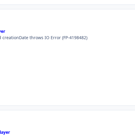
yer
d creationDate throws IO Error (FP-4198482)
layer