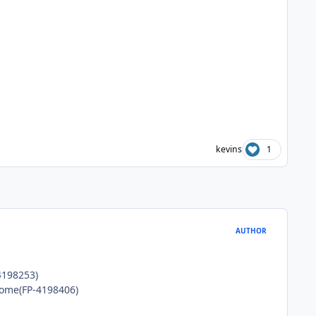
kevins
1
AUTHOR
4198253)
rome(FP-4198406)