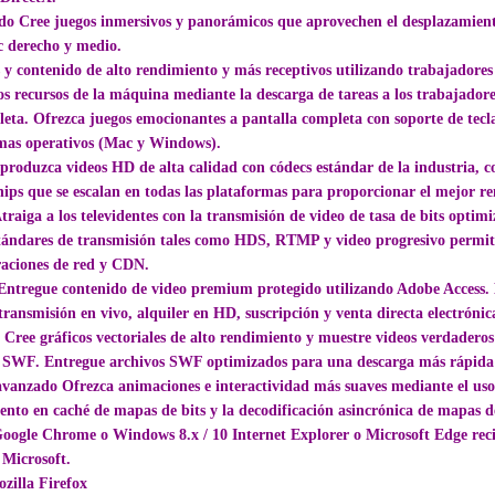
 Cree juegos inmersivos y panorámicos que aprovechen el desplazamiento i
ic derecho y medio.
 y contenido de alto rendimiento y más receptivos utilizando trabajadore
s recursos de la máquina mediante la descarga de tareas a los trabajador
leta. Ofrezca juegos emocionantes a pantalla completa con soporte de tec
temas operativos (Mac y Windows).
produzca videos HD de alta calidad con códecs estándar de la industria, 
ips que se escalan en todas las plataformas para proporcionar el mejor re
Atraiga a los televidentes con la transmisión de video de tasa de bits opt
tándares de transmisión tales como HDS, RTMP y video progresivo permite 
uraciones de red y CDN.
 Entregue contenido de video premium protegido utilizando Adobe Access.
transmisión en vivo, alquiler en HD, suscripción y venta directa electrónic
 Cree gráficos vectoriales de alto rendimiento y muestre videos verdader
s SWF. Entregue archivos SWF optimizados para una descarga más rápida
avanzado Ofrezca animaciones e interactividad más suaves mediante el uso
ento en caché de mapas de bits y la decodificación asincrónica de mapas d
 Google Chrome o Windows 8.x / 10 Internet Explorer o Microsoft Edge reci
 Microsoft.
illa Firefox