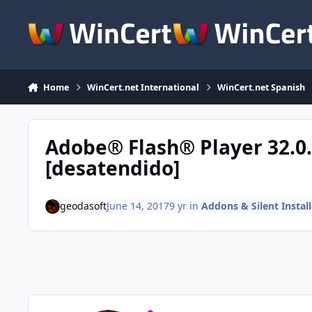
Skip to content
Home
WinCert.net International
WinCert.net Spanish
Adobe® Flash® Player 32.0.1
[desatendido]
geodasoft
June 14, 2017
9 yr
in
Addons & Silent Install