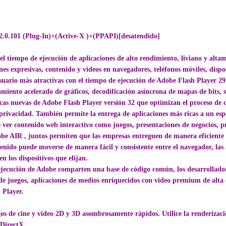
.0.101 (Plug-In)+(Active-X )+(PPAPI)[desatendido]
 el tiempo de ejecución de aplicaciones de alto rendimiento, liviano y alt
s expresivas, contenido y videos en navegadores, teléfonos móviles, dispos
suario más atractivas con el tiempo de ejecución de Adobe Flash Player 29
amiento acelerado de gráficos, decodificación asíncrona de mapas de bits, 
icas nuevas de Adobe Flash Player versión 32 que optimizan el proceso de
 privacidad. También permite la entrega de aplicaciones más ricas a un esp
e ver contenido web interactivo como juegos, presentaciones de negocios, p
e AIR , juntos permiten que las empresas entreguen de manera eficiente ex
tenido puede moverse de manera fácil y consistente entre el navegador, las 
en los dispositivos que elijan.
ejecución de Adobe comparten una base de código común, los desarrollador
de juegos, aplicaciones de medios enriquecidos con video premium de alta d
 Player.
gos de cine y video 2D y 3D asombrosamente rápidos. Utilice la renderiza
 DirectX.