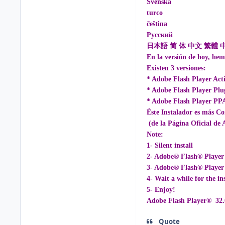
Svenska
turco
čeština
Русский
日本語 简 体 中文 繁體 
En la versión de hoy, hem
Existen 3 versiones:
* Adobe Flash Player Ac
* Adobe Flash Player Pl
* Adobe Flash Player P
Éste Instalador es más Co
(de la Página Oficial de 
Note:
1- Silent install
2- Adobe® Flash® Player 
3- Adobe® Flash® Player
4- Wait a while for the ins
5- Enjoy!
Adobe Flash Player® 32.
Quote