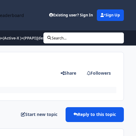
Leaderboard
Existing user? Sign In
Sign Up
+(Active-X )+(PPAPI)[desatendido]
Search...
Share
Followers
Start new topic
Reply to this topic