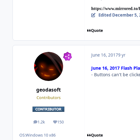
https://www.mirrored.to
Edited
December 5, 
Quote
June 16, 2017
9 yr
June 16, 2017 Flash Pl
- Buttons can't be clic
geodasoft
Contributors
1.2k
150
posts
Reputation
Quote
OS:
Windows 10 x86