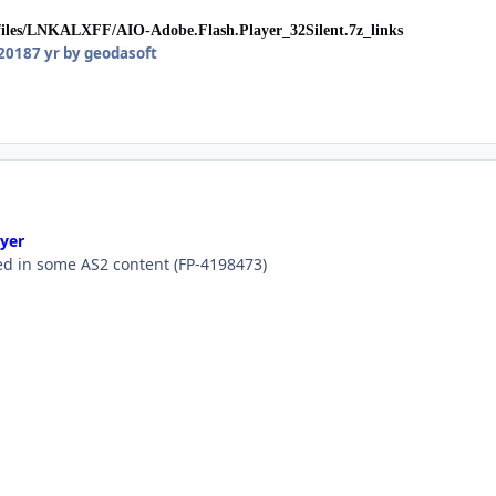
/files/LNKALXFF/AIO-Adobe.Flash.Player_32Silent.7z_links
2018
7 yr
by geodasoft
ayer
ked in some AS2 content (FP-4198473)