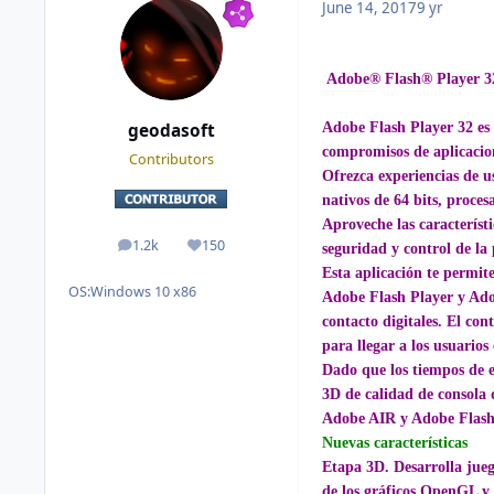
June 14, 2017
9 yr
Adobe® Flash® Player 32
Adobe Flash Player 32
es
geodasoft
compromisos de aplicacione
Contributors
Ofrezca experiencias de u
nativos de 64 bits, proces
Aproveche las característ
1.2k
150
seguridad y control de la
posts
Reputation
Esta aplicación te permit
OS:
Windows 10 x86
Adobe Flash Player y Adob
contacto digitales. El con
para llegar a los usuarios 
Dado que los tiempos de 
3D de calidad de consola 
Adobe AIR y Adobe Flash
Nuevas características
Etapa 3D. Desarrolla jue
de los gráficos OpenGL y