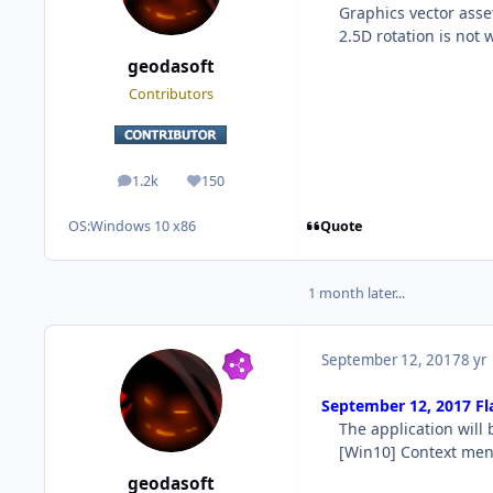
Graphics vector assets
2.5D rotation is not 
geodasoft
Contributors
1.2k
150
posts
Reputation
Quote
OS:
Windows 10 x86
1 month later...
September 12, 2017
8 yr
September 12, 2017 Fl
The application will b
[Win10] Context menu 
geodasoft