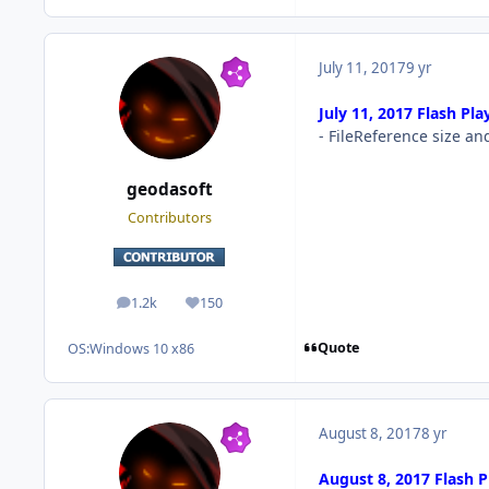
July 11, 2017
9 yr
July 11, 2017 Flash Pla
- FileReference size an
geodasoft
Contributors
1.2k
150
posts
Reputation
Quote
OS:
Windows 10 x86
August 8, 2017
8 yr
August 8, 2017 Flash P