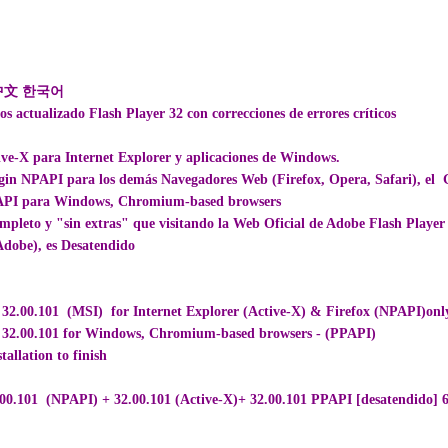
中文 한국어
os actualizado Flash Player 32 con correcciones de errores críticos
tive-X
para Internet Explorer y aplicaciones de Windows.
ugin NPAPI
para los demás Navegadores Web (Firefox, Opera, Safari), el 
PAPI
para Windows, Chromium-based browsers
mpleto y "sin extras" que visitando la Web Oficial de Adobe Flash Player 
Adobe), es Desatendido
32.00.101 (MSI) for Internet Explorer (Active-X) & Firefox (NPAPI)onl
 32.00.101 for Windows, Chromium-based browsers - (PPAPI)
tallation to finish
00.101 (NPAPI) + 32.00.101 (Active-X)+ 32.00.101 PPAPI [desatendido] 