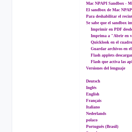
Mac NPAPI Sandbox - Moz
El sandbox de Mac NPAPI 
Para deshabilitar el reci
Se sabe que el sandbox imp
Imprimir en PDF desde e
Imprima a "Abrir en vist
Quicklook en el cuadro 
Guardar archivos en el s
Flash applets descargand
Flash que activa las apl
Versiones del lenguaje
Deutsch
Inglés
English
Français
Italiano
Nederlands
polaco
Português (Brasil)