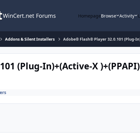
WinCert.net Forums
Homepage
Browse
Activity
Addons & Silent Installers
Adobe® Flash® Player 32.0.101 (Plug-In)
01 (Plug-In)+(Active-X )+(PPAPI)
ers