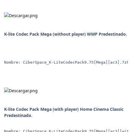
K-lite Codec Pack Mega (without player) WMP Predestinado.
Nombre: CiberSpace_K-LiteCodecPack9.75[Mega][ac3].7zPe
K-lite Codec Pack Mega (with player) Home Cinema Classic
Predestinado.
Nombre: CiberSpace_K-LiteCodecPack9.75[Mega][ac3][with