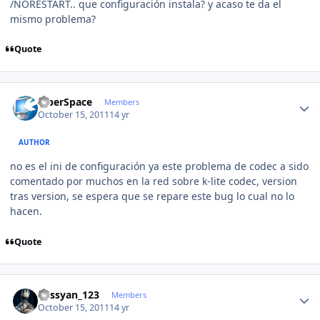
/NORESTART.. que configuración instala? y acaso te da el
mismo problema?
Quote
Author stats
CiberSpace
Members
October 15, 2011
14 yr
AUTHOR
no es el ini de configuración ya este problema de codec a sido
comentado por muchos en la red sobre k-lite codec, version
tras version, se espera que se repare este bug lo cual no lo
hacen.
Quote
Author stats
kassyan_123
Members
October 15, 2011
14 yr