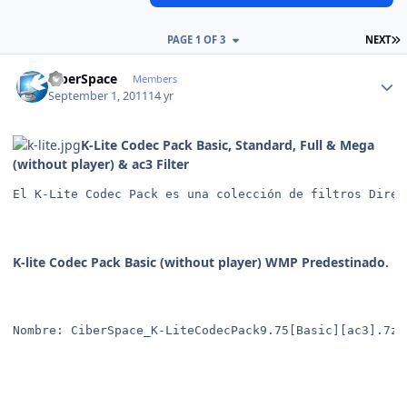
L
PAGE 1 OF 3
NEXT
Author stats
CiberSpace
Members
September 1, 2011
14 yr
K-Lite Codec Pack Basic, Standard, Full & Mega
(without player) & ac3 Filter
El K-Lite Codec Pack es una colección de filtros Direc
K-lite Codec Pack Basic (without player) WMP Predestinado.
Nombre: CiberSpace_K-LiteCodecPack9.75[Basic][ac3].7z 