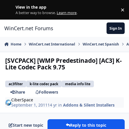
Skip to content
View in the app
×
Di
A better way to browse.
Learn more
.
WinCert.net Forums
Sign In
Home
WinCert.net International
WinCert.net Spanish
A
[SVCPACK] [WMP Predestinado] [AC3] K-
Lite Codec Pack 9.75
ac3filter
k-lite codec pack
media info lite
Share
Followers
CiberSpace
September 1, 2011
14 yr
in
Addons & Silent Installers
Start new topic
Reply to this topic