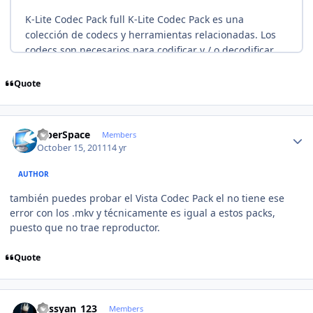
Quote
Author stats
CiberSpace
Members
October 15, 2011
14 yr
AUTHOR
también puedes probar el Vista Codec Pack el no tiene ese
error con los .mkv y técnicamente es igual a estos packs,
puesto que no trae reproductor.
Quote
Author stats
kassyan_123
Members