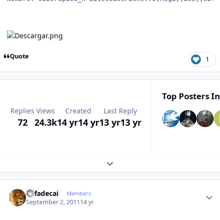
Quote
1
Top Posters In
Replies
Views
Created
Last Reply
72
24.3k
14 yr
14 yr
13 yr
13 yr
Expand topic overview
Author stats
Rafadecai
Members
September 2, 2011
14 yr