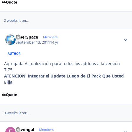
Quote
2 weeks later...
Author stats
CiberSpace
Members
September 13, 2011
14 yr
AUTHOR
Agregada Actualización para todos los addons a la versión
7.75
ATENCIÓN
: Integrar el Update Luego de El Pack Que Usted
Elija
Quote
3 weeks later...
Author stats
edwingal
Members