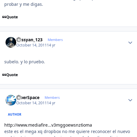
probar y me digas.
Quote
Author stats
kassyan_123
Members
October 14, 2011
14 yr
subelo. y lo pruebo.
Quote
Author stats
CiberSpace
Members
October 14, 2011
14 yr
AUTHOR
http://www.mediafire...v3mggoewsnz6oma
este es el mega xq dropbox no me quiere reconocer el nuevo