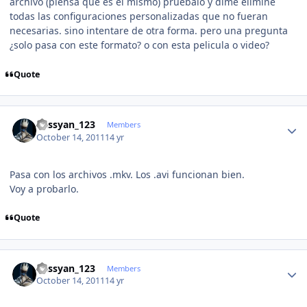
archivo (piensa que es el mismo) pruebalo y dime elimine
todas las configuraciones personalizadas que no fueran
necesarias. sino intentare de otra forma. pero una pregunta
¿solo pasa con este formato? o con esta pelicula o video?
Quote
Author stats
kassyan_123
Members
October 14, 2011
14 yr
Pasa con los archivos .mkv. Los .avi funcionan bien.
Voy a probarlo.
Quote
Author stats
kassyan_123
Members
October 14, 2011
14 yr