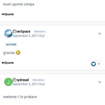
buen aporte compa
Quote
Author stats
CiberSpace
Members
September 2, 2011
14 yr
AUTHOR
gracias
Quote
1
Author stats
jonydread
Members
September 3, 2011
14 yr
exelente !! lo probare