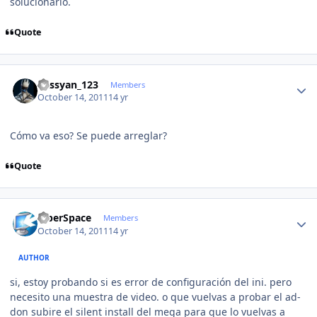
solucionarlo.
Quote
Author stats
kassyan_123
Members
October 14, 2011
14 yr
Cómo va eso? Se puede arreglar?
Quote
Author stats
CiberSpace
Members
October 14, 2011
14 yr
AUTHOR
si, estoy probando si es error de configuración del ini. pero
necesito una muestra de video. o que vuelvas a probar el ad-
don subire el silent install del mega para que lo vuelvas a