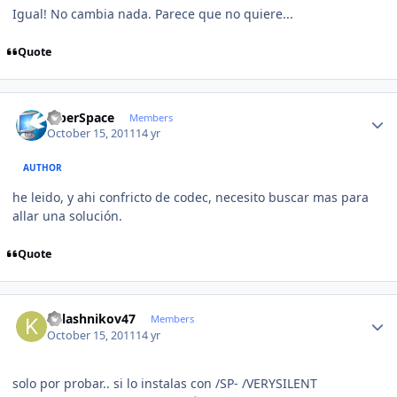
Igual! No cambia nada. Parece que no quiere...
Quote
Author stats
CiberSpace
Members
October 15, 2011
14 yr
AUTHOR
he leido, y ahi confricto de codec, necesito buscar mas para
allar una solución.
Quote
Author stats
kalashnikov47
Members
October 15, 2011
14 yr
solo por probar.. si lo instalas con /SP- /VERYSILENT