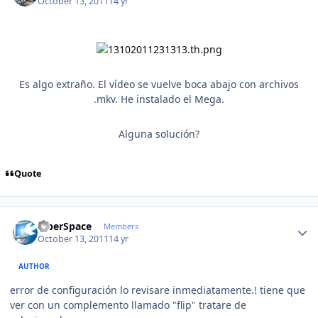
October 13, 2011
14 yr
Es algo extraño. El vídeo se vuelve boca abajo con archivos
.mkv. He instalado el Mega.
Alguna solución?
Quote
Author stats
CiberSpace
Members
October 13, 2011
14 yr
AUTHOR
error de configuración lo revisare inmediatamente.! tiene que
ver con un complemento llamado "flip" tratare de