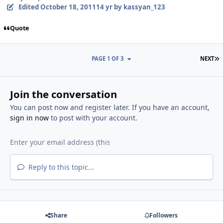
Edited
October 18, 2011
14 yr
by kassyan_123
Quote
L
PAGE 1 OF 3
NEXT
Join the conversation
You can post now and register later. If you have an account,
sign in now
to post with your account.
Reply to this topic...
Share
Followers