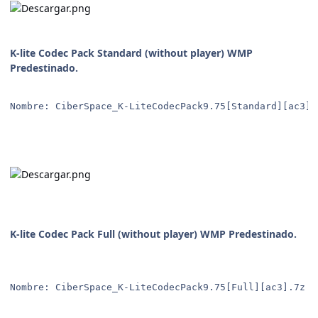
K-lite Codec Pack Standard (without player) WMP
Predestinado.
Nombre: CiberSpace_K-LiteCodecPack9.75[Standard][ac3].
K-lite Codec Pack Full (without player) WMP Predestinado.
Nombre: CiberSpace_K-LiteCodecPack9.75[Full][ac3].7z P