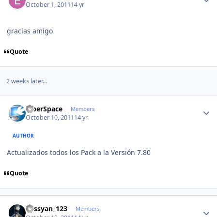
October 1, 2011
14 yr
gracias amigo
Quote
2 weeks later...
Author stats
CiberSpace
Members
October 10, 2011
14 yr
AUTHOR
Actualizados todos los Pack a la Versión 7.80
Quote
Author stats
kassyan_123
Members