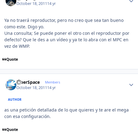
October 18, 2011
14 yr
Ya no traerá reproductor, pero no creo que sea tan bueno
como este. Digo yo.
Una consulta; Se puede poner el otro con el reproductor por
defecto? Que le des a un vídeo y ya te lo abra con el MPC en
vez de WMP.
Quote
Author stats
CiberSpace
Members
October 18, 2011
14 yr
AUTHOR
as una petición detallada de lo que quieres y te are el mega
con esa configuración.
Quote