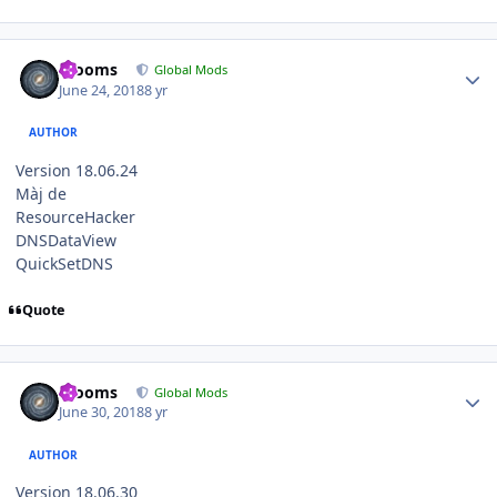
Author stats
mooms
Global Mods
June 24, 2018
8 yr
AUTHOR
Version 18.06.24
Màj de
ResourceHacker
DNSDataView
QuickSetDNS
Quote
Author stats
mooms
Global Mods
June 30, 2018
8 yr
AUTHOR
Version 18.06.30