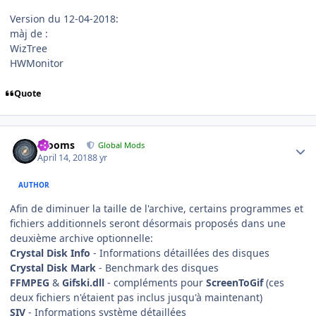
Version du 12-04-2018:
màj de :
WizTree
HWMonitor
Quote
Author stats
mooms
Global Mods
April 14, 2018
8 yr
AUTHOR
Afin de diminuer la taille de l'archive, certains programmes et
fichiers additionnels seront désormais proposés dans une
deuxième archive optionnelle:
Crystal Disk Info
- Informations détaillées des disques
Crystal Disk Mark
- Benchmark des disques
FFMPEG
&
Gifski.dll
- compléments pour
ScreenToGif
(ces
deux fichiers n'étaient pas inclus jusqu'à maintenant)
SIV
- Informations système détaillées