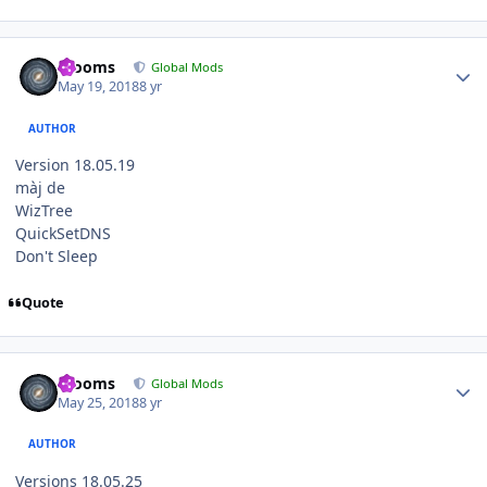
Author stats
mooms
Global Mods
May 19, 2018
8 yr
AUTHOR
Version 18.05.19
màj de
WizTree
QuickSetDNS
Don't Sleep
Quote
Author stats
mooms
Global Mods
May 25, 2018
8 yr
AUTHOR
Versions 18.05.25