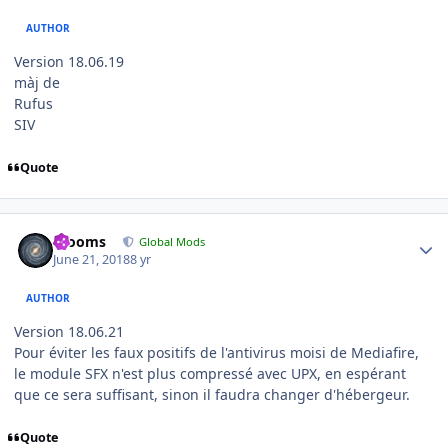
AUTHOR
Version 18.06.19
màj de
Rufus
SIV
Quote
Author stats
mooms
Global Mods
June 21, 2018
8 yr
AUTHOR
Version 18.06.21
Pour éviter les faux positifs de l'antivirus moisi de Mediafire,
le module SFX n'est plus compressé avec UPX, en espérant
que ce sera suffisant, sinon il faudra changer d'hébergeur.
Quote