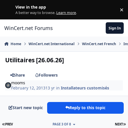
Skip to content
View in the app
×
Di
A better way to browse.
Learn more
.
WinCert.net Forums
Sign In
Home
WinCert.net International
WinCert.net French
In
Utilitaires [26.06.26]
Share
Followers
mooms
February 12, 2013
13 yr
in
Installateurs customisés
Start new topic
Reply to this topic
FIRST PAGE
L
PREV
PAGE 3 OF 8
NEXT