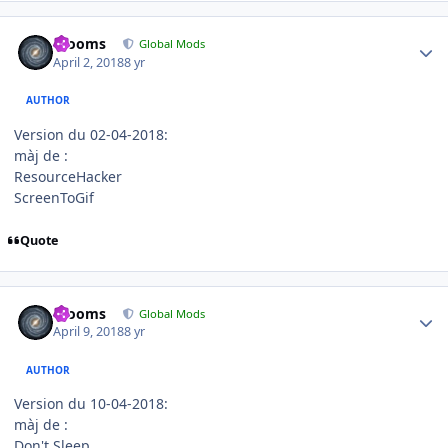
Author stats
mooms
Global Mods
April 2, 2018
8 yr
AUTHOR
Version du 02-04-2018:
màj de :
ResourceHacker
ScreenToGif
Quote
Author stats
mooms
Global Mods
April 9, 2018
8 yr
AUTHOR
Version du 10-04-2018:
màj de :
Don't Sleep