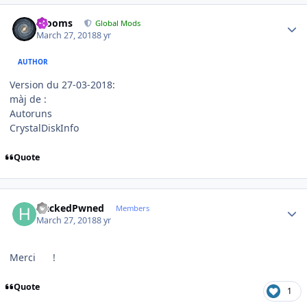
Author stats
mooms
Global Mods
March 27, 2018
8 yr
AUTHOR
Version du 27-03-2018:
màj de :
Autoruns
CrystalDiskInfo
Quote
Author stats
HackedPwned
Members
March 27, 2018
8 yr
Merci
!
Quote
1