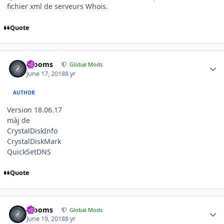
fichier xml de serveurs Whois.
Quote
Author stats
mooms
Global Mods
June 17, 2018
8 yr
AUTHOR
Version 18.06.17
màj de
CrystalDiskInfo
CrystalDiskMark
QuickSetDNS
Quote
Author stats
mooms
Global Mods
June 19, 2018
8 yr