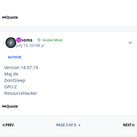
Quote
Author stats
mooms
Global Mods
July 19, 2018
8 yr
AUTHOR
Version 18.07.19
Maj de
DontSleep
GPU-Z
ResourceHacker
Quote
FIRST PAGE
L
PREV
PAGE 3 OF 8
NEXT