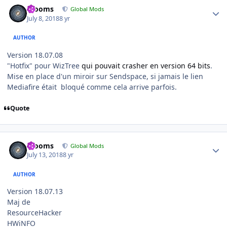
Author stats
mooms
Global Mods
July 8, 2018
8 yr
AUTHOR
Version 18.07.08
"Hotfix" pour WizTree
qui pouvait crasher en version 64 bits
.
Mise en place d'un miroir sur Sendspace, si jamais le lien
Mediafire était bloqué comme cela arrive parfois.
Quote
Author stats
mooms
Global Mods
July 13, 2018
8 yr
AUTHOR
Version 18.07.13
Maj de
ResourceHacker
HWiNFO