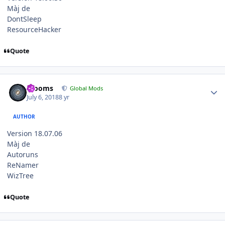
Màj de
DontSleep
ResourceHacker
Quote
Author stats
mooms
Global Mods
July 6, 2018
8 yr
AUTHOR
Version 18.07.06
Màj de
Autoruns
ReNamer
WizTree
Quote