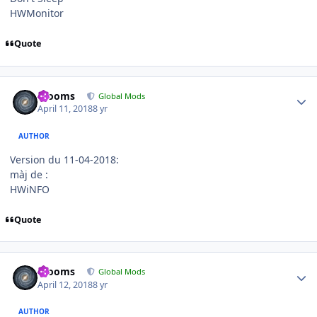
HWMonitor
Quote
Author stats
mooms
Global Mods
April 11, 2018
8 yr
AUTHOR
Version du 11-04-2018:
màj de :
HWiNFO
Quote
Author stats
mooms
Global Mods
April 12, 2018
8 yr
AUTHOR