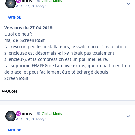
mooms
Global Mods
April 27, 2018
8 yr
AUTHOR
Versions du 27-04-2018:
Quoi de neuf:
màj de ScreenToGif
J'ai revu un peu les installateurs, le switch pour l'installation
silencieuse est désormais
-ai
(
-y
n'était pas totalement
silencieux), et la compression est un poil meilleure.
J'ai supprimé FFMPEG de l'archive extras, qui prenait bien trop
de place, et peut facilement être téléchargé depuis
ScreenToGif.
Quote
Author stats
mooms
Global Mods
April 30, 2018
8 yr
AUTHOR