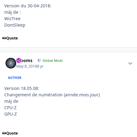
Version du 30-04-2018:
màj de :
WizTree
DontSleep
Quote
Author stats
mooms
Global Mods
May 8, 2018
8 yr
AUTHOR
Version 18.05.08:
Changement de numération (année.mois.jour)
màj de
CPU-Z
GPU-Z
Quote