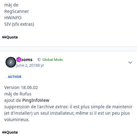
màj de
RegScanner
HWiNFO
SIV (sfx extras)
Quote
Author stats
mooms
Global Mods
June 2, 2018
8 yr
AUTHOR
Version 18.06.02
màj de Rufus
ajout de
PingInfoView
suppression de l'archive
extras
: il est plus simple de maintenir
(et d'installer) un seul installateur, même si il est un peu plus
volumineux.
Quote