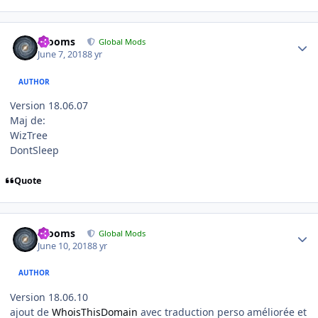
Author stats
mooms
Global Mods
June 7, 2018
8 yr
AUTHOR
Version 18.06.07
Maj de:
WizTree
DontSleep
Quote
Author stats
mooms
Global Mods
June 10, 2018
8 yr
AUTHOR
Version 18.06.10
ajout de
WhoisThisDomain
avec traduction perso améliorée et