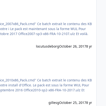
locutusdeborg
October 26, 2017
8 yr
gillesg
October 25, 2017
8 yr