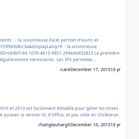
'ouvrir et
a&displayLang=fr - la visionneuse
b9bf144-1076-4615-9951-294eeb832823 La première
est basée sur Office 2007 et la deuxième sur Office 2010. Les deux ont une architecture 32 bits et des mises à jour sont régulièrement nécessaires. Les SFX permette…
icare
December 17, 2015
10 yr
 fichiers des mises à jour en .exe. Attention, cela ne fonctionne qu'avec la version VL d'Office, et pas celle en Clicktorun.
rhahgleuhargh
December 10, 2015
10 yr