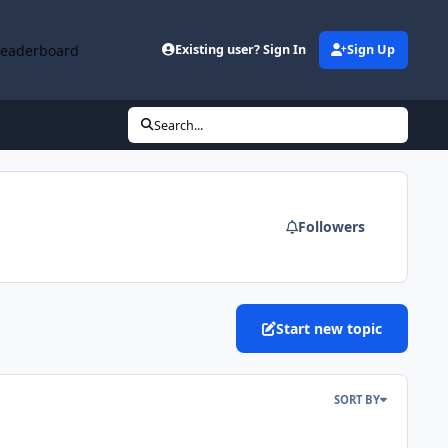
Leaderboard
Existing user? Sign In
Sign Up
Search...
Followers
Start new topic
SORT BY