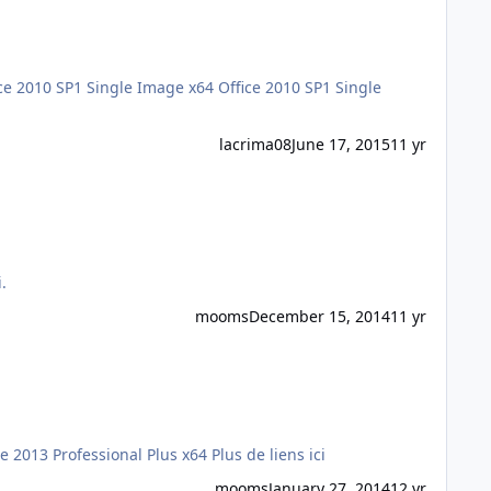
lacrima08
June 17, 2015
11 yr
ens ici.
mooms
December 15, 2014
11 yr
Ce sont des liens officiels Microsoft, les isos sont les mêmes que celles sur MSDN. Office 2013 Professional Plus x86 Office 2013 Professional Plus x64 Plus de liens ici
mooms
January 27, 2014
12 yr