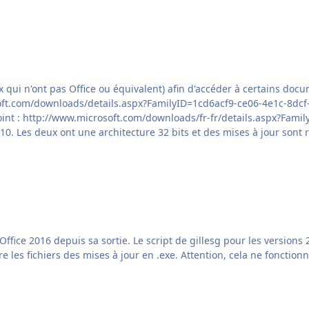
ice ou équivalent) afin d'accéder à certains documents : - la visionneuse Excel permet d
m/downloads/details.aspx?FamilyID=1cd6acf9-ce06-4e1c-8dcf-f33f669dbc3
t : http://www.microsoft.com/downloads/fr-fr/details.aspx?FamilyID=c
à jour de 2016 et fonctionne parfaitement pour extraire les