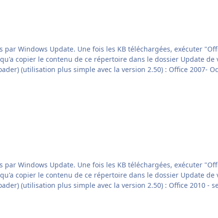
version 2.50) : Office 2007- Octobre 2017 Office2007-sp3-x86-FRA-10-2107.ulz Et voilà.
a version 2.50) : Office 2010 - septembre 2016 Office2010-sp2-x86-FRA-10-2017.ulz Et