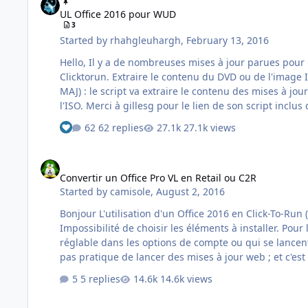
UL Office 2016 pour WUD
3
Started by
rhahgleuhargh
,
February 13, 2016
Hello, Il y a de nombreuses mises à jour parues pour Office 2016 depuis sa sortie. Le système d'UL ne fonctionne à présent qu'avec la version VL d'Office, et pas celle en
Clicktorun. Extraire le contenu du DVD ou de l'image ISO d'Office dans un dossier (ex. Office2016), extraire les mises à jour téléchargées avec le script dans un autre dossier (ex.
MAJ) : le script va extraire le contenu des mises à jo
62 replies
27.1k views
See who reacted "Like"
Convertir un Office Pro VL en Retail ou C2R
Convertir un Office Pro VL en Retail ou C2R
Started by
camisole
,
August 2, 2016
Bonjour L'utilisation d'un Office 2016 en Click-To-Run (C2R) me posait deux soucis malgré l'achat d'une licence en bonne et due forme : Impossibilité d'inclure les KBs dans l'ISO.
Impossibilité de choisir les éléments à installer. Pour le premier point, un Office C2R ou Retail ne passe plus par Windows Update pour les mises à jour mais par un outil dédié
réglable dans les options de compte ou qui se lancen
5 replies
14.6k views
Update pack Office 2007 x86