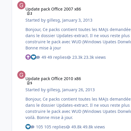
Update pack Office 2007 x86
2
Started by
gillesg
,
January 3, 2013
Bonjour, Ce packs contient toutes les MAJs demandées par Windows Update. Une fois les KB téléchargées, exécuter "Office_2007x86_Pack.cmd" Ce batch extrait le contenu des KB
dans le dossier Updates-extract. Il ne vous reste plus qu'a copier le contenu de ce répertoire dans le dossier Update de votre i Le pack est maintenant sous la forme WUL Pour
construire le pack avec WUD (Windows Upates Donwloader) (utilisation plus simple avec la 
Bonne mise à jour
49 replies
23.3k views
See who reacted "Thanks"
See who reacted "Like"
Update pack Office 2010 x86
Update pack Office 2010 x86
5
Started by
gillesg
,
January 26, 2013
Bonjour, Ce packs contient toutes les MAJs demandées par Windows Update. Une fois les KB téléchargées, exécuter "Office_2010x86_Pack.cmd" Ce batch extrait le contenu des KB
dans le dossier Updates-extract. Il ne vous reste plus qu'a copier le contenu de ce répertoire dans le dossier Update de votre install d'Office. Le pack est sous la forme WUL Pour
construire le pack avec WUD (Windows Upates Donwloader) (utilisation plus simple avec l
voilà. Bonne mise à jour.
105 replies
49.8k views
See who reacted "Like"