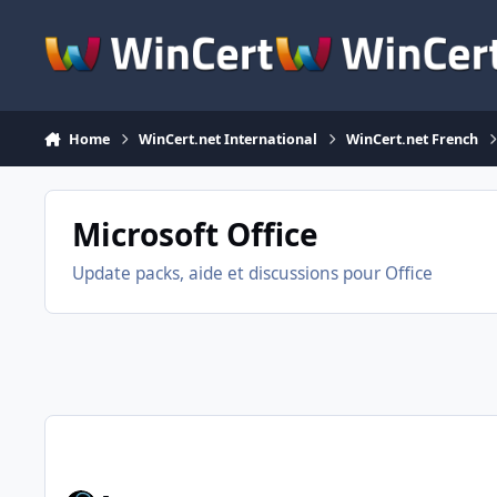
Skip to content
Home
WinCert.net International
WinCert.net French
Microsoft Office
Update packs, aide et discussions pour Office
UL Office 2016 pour WUD