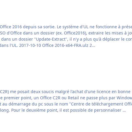
ur dans un dossier "Update-Extract", il n'y a plus qu'à déplacer le 
l'ISO. Merci à gillesg pour le lien de son script inclus dans l'UL. 2017-10-10 Office 2016-x64-FRA.ulz 2…
t au démarrage du pc sous le nom "Centre de téléchargement Office
pas pratique de lancer des mises à jour web ; et c'est long. Pour le deuxième point, il est possible de personnaliser …