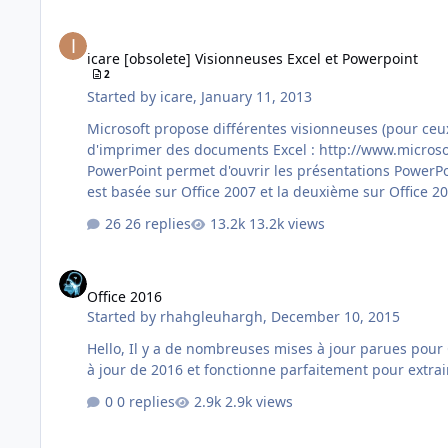
icare [obsolete] Visionneuses Excel et Powerpoint
icare [obsolete] Visionneuses Excel et Powerpoint
2
Started by
icare
,
January 11, 2013
Microsoft propose différentes visionneuses (pour ceux qui n'ont pas Off
d'imprimer des documents Excel : http://www.microsoft.co
PowerPoint permet d'ouvrir les présentations PowerPoin
26 replies
13.2k views
Office 2016
Office 2016
Started by
rhahgleuhargh
,
December 10, 2015
Hello, Il y a de nombreuses mises à jour parues pour Office 2016 depuis sa sortie. Le script de gillesg pour les versions 2010 et 2013 est facilement éditable pour gérer les mises
0 replies
2.9k views
Liens Office 2010 FR