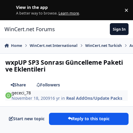
Skip to content
View in the app
×
Di
A better way to browse.
Learn more
.
WinCert.net Forums
Sign In
Home
WinCert.net International
WinCert.net Turkish
A
wxpUP SP3 Sonrası Güncelleme Paketi
ve Eklentileri
Share
Followers
gececi_78
November 18, 2009
16 yr
in
Real AddOns/Update Packs
Start new topic
Reply to this topic