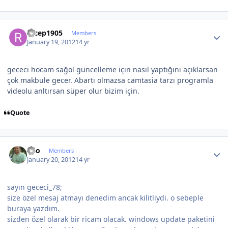
Author stats
recep1905
Members
January 19, 2012
14 yr
gececi hocam sağol güncelleme için nasıl yaptığını açıklarsan
çok makbule gecer. Abartı olmazsa camtasia tarzı programla
videolu anltırsan süper olur bizim için.
Quote
Author stats
eko
Members
January 20, 2012
14 yr
sayın gececi_78;
size özel mesaj atmayı denedim ancak kilitliydi. o sebeple
buraya yazdım.
sizden özel olarak bir ricam olacak. windows update paketini