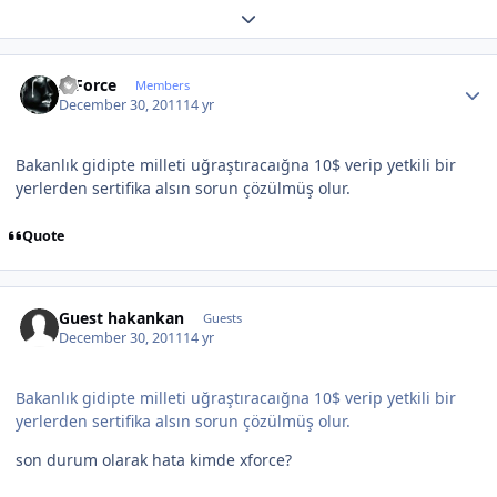
Expand topic overview
Author stats
X-Force
Members
December 30, 2011
14 yr
Bakanlık gidipte milleti uğraştıracaığna 10$ verip yetkili bir
yerlerden sertifika alsın sorun çözülmüş olur.
Quote
Guest hakankan
Guests
December 30, 2011
14 yr
Bakanlık gidipte milleti uğraştıracaığna 10$ verip yetkili bir
yerlerden sertifika alsın sorun çözülmüş olur.
son durum olarak hata kimde xforce?