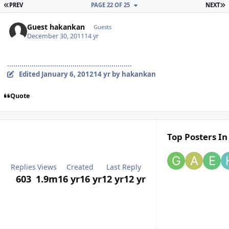
FIRST PAGE
L
PREV
PAGE 22 OF 25
NEXT
Guest hakankan
Guests
December 30, 2011
14 yr
.............................................................
Edited
January 6, 2012
14 yr
by hakankan
Quote
Top Posters In
Replies
Views
Created
Last Reply
603
1.9m
16 yr
16 yr
12 yr
12 yr