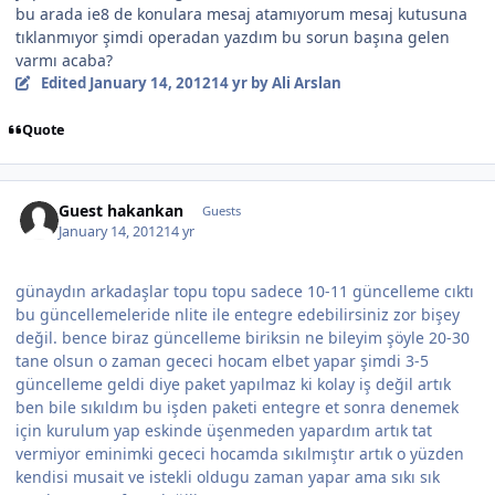
bu arada ie8 de konulara mesaj atamıyorum mesaj kutusuna
tıklanmıyor şimdi operadan yazdım bu sorun başına gelen
varmı acaba?
Edited
January 14, 2012
14 yr
by Ali Arslan
Quote
Guest hakankan
Guests
January 14, 2012
14 yr
günaydın arkadaşlar topu topu sadece 10-11 güncelleme cıktı
bu güncellemeleride nlite ile entegre edebilirsiniz zor bişey
değil. bence biraz güncelleme biriksin ne bileyim şöyle 20-30
tane olsun o zaman gececi hocam elbet yapar şimdi 3-5
güncelleme geldi diye paket yapılmaz ki kolay iş değil artık
ben bile sıkıldım bu işden paketi entegre et sonra denemek
için kurulum yap eskinde üşenmeden yapardım artık tat
vermiyor eminimki gececi hocamda sıkılmıştır artık o yüzden
kendisi musait ve istekli oldugu zaman yapar ama sıkı sık