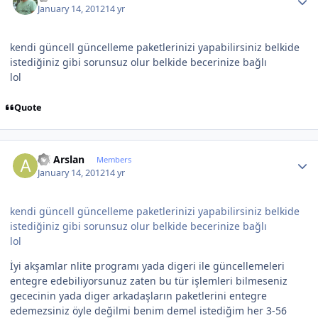
January 14, 2012
14 yr
kendi güncell güncelleme paketlerinizi yapabilirsiniz belkide
istediğiniz gibi sorunsuz olur belkide becerinize bağlı
lol
Quote
Author stats
Ali Arslan
Members
January 14, 2012
14 yr
kendi güncell güncelleme paketlerinizi yapabilirsiniz belkide
istediğiniz gibi sorunsuz olur belkide becerinize bağlı
lol
İyi akşamlar nlite programı yada digeri ile güncellemeleri
entegre edebiliyorsunuz zaten bu tür işlemleri bilmeseniz
gececinin yada diger arkadaşların paketlerini entegre
edemezsiniz öyle değilmi benim demel istediğim her 3-56