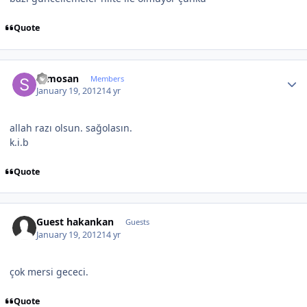
Quote
Author stats
samosan
Members
January 19, 2012
14 yr
allah razı olsun. sağolasın.
k.i.b
Quote
Guest hakankan
Guests
January 19, 2012
14 yr
çok mersi gececi.
Quote