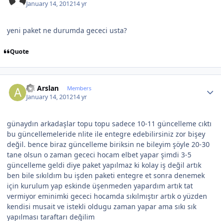
January 14, 2012
14 yr
yeni paket ne durumda gececi usta?
Quote
Author stats
Ali Arslan
Members
January 14, 2012
14 yr
günaydın arkadaşlar topu topu sadece 10-11 güncelleme cıktı
bu güncellemeleride nlite ile entegre edebilirsiniz zor bişey
değil. bence biraz güncelleme biriksin ne bileyim şöyle 20-30
tane olsun o zaman gececi hocam elbet yapar şimdi 3-5
güncelleme geldi diye paket yapılmaz ki kolay iş değil artık
ben bile sıkıldım bu işden paketi entegre et sonra denemek
için kurulum yap eskinde üşenmeden yapardım artık tat
vermiyor eminimki gececi hocamda sıkılmıştır artık o yüzden
kendisi musait ve istekli oldugu zaman yapar ama sıkı sık
yapılması taraftarı değilim