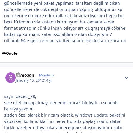
güncellemede yeni paket yapılması taraftarı değilim cıkan
güncellemeler de cok değil onu şuan yapmış oldugunuz xp
nin üzerine entegre edip kullanabilirsiniz diyorum hepsi bu
ben 19 temmuzda sistemi kurmuşum bu zamana kadar
format atmadım çünkü insan bıkıyor artık ugraşmaya çökene
kadar xp kurmam. zaten ssd aldım ondan dolayı win 7
ultiamte64 e gececem bu saatten sonra eşe dosta xp kurarım
Quote
Author stats
samosan
Members
January 15, 2012
14 yr
sayın gececi_78;
size özel mesaj atmayı denedim ancak kilitliydi. o sebeple
buraya yazdım.
sizden özel olarak bir ricam olacak. windows update paketini
yaparken kullandıklarınızı eğer burada paylaşırsanız daha
farklı paketler ortaya çıkarabileceğimizi düşünüyorum. tabi