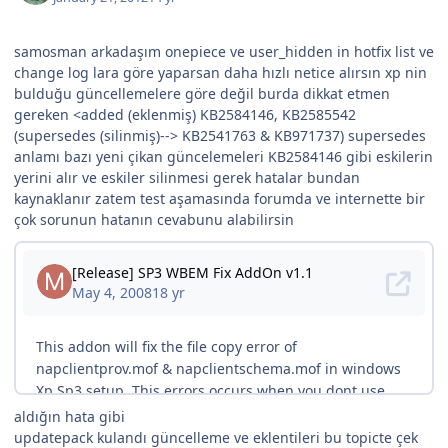
samosman arkadaşım onepiece ve user_hidden in hotfix list ve
change log lara göre yaparsan daha hızlı netice alırsın xp nin
bulduğu güncellemelere göre değil burda dikkat etmen
gereken <added (eklenmiş) KB2584146, KB2585542
(supersedes (silinmiş)--> KB2541763 & KB971737) supersedes
anlamı bazı yeni çikan güncelemeleri KB2584146 gibi eskilerin
yerini alır ve eskiler silinmesi gerek hatalar bundan
kaynaklanır zatem test aşamasında forumda ve internette bir
çok sorunun hatanın cevabunu alabilirsin
aldığın hata gibi
updatepack kulandı güncelleme ve eklentileri bu topicte çek