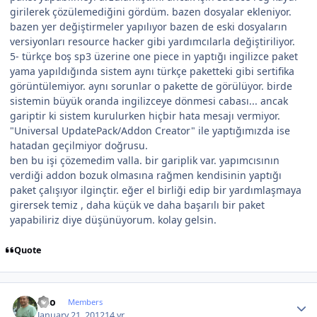
girilerek çözülemediğini gördüm. bazen dosyalar ekleniyor.
bazen yer değiştirmeler yapılıyor bazen de eski dosyaların
versiyonları resource hacker gibi yardımcılarla değiştiriliyor.
5- türkçe boş sp3 üzerine one piece in yaptığı ingilizce paket
yama yapıldığında sistem aynı türkçe paketteki gibi sertifika
görüntülemiyor. aynı sorunlar o pakette de görülüyor. birde
sistemin büyük oranda ingilizceye dönmesi cabası... ancak
gariptir ki sistem kurulurken hiçbir hata mesajı vermiyor.
"Universal UpdatePack/Addon Creator" ile yaptığımızda ise
hatadan geçilmiyor doğrusu.
ben bu işi çözemedim valla. bir gariplik var. yapımcısının
verdiği addon bozuk olmasına rağmen kendisinin yaptığı
paket çalışıyor ilginçtir. eğer el birliği edip bir yardımlaşmaya
girersek temiz , daha küçük ve daha başarılı bir paket
yapabiliriz diye düşünüyorum. kolay gelsin.
Quote
Author stats
eko
Members
January 21, 2012
14 yr