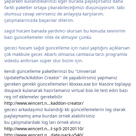
yaparken kullandıklarınızı eğer burada paylaşırsanız daha
farklı paketler ortaya çıkarabileceğimizi düşünüyorum. tabi
olumsuz cevap verirseniz de anlayışla karşılarım.
çalışmalarınızda başarılar dilerim.
sagol hocam banada yardımcı olursan bu konuda sevinirim
bazı güncellemeler nlite ile olmuyor çünkü
gececi hocam sağol güncelleme için nasıl yaptığını açıklarsan
çok makbule gecer. Abartı olmazsa camtasia tarzı programla
videolu anltırsan süper olur bizim için.
kendi güncelleme paketlerinizi bu "Universal
UpdatePack/Addon Creator" ile yapabilirsiniz yapmanız
gereken gerekli güncellemeleri kbxxxx.exe bir klasöre toplayıp
dxupack kulanarak hazırlamanız virtual box ile test edin bazı
reg inf eklemeler gerekebilir
http://www.wincert.n...kaddon-creator/
gececi arkadaşımız kulandığı kb güncellemelerin log olarak
paylaşmamış ama burdan örnek alabilirsiniz
bu çalışmalardaki log ları örnek alınız
http://www.wincert.n...t-sp3-20120110/
http://www.wincert.n...date-pack-v540/