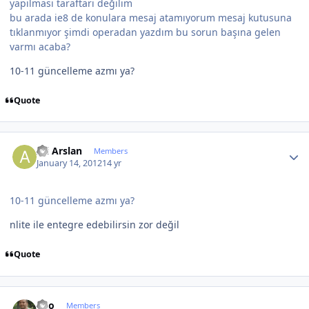
yapılması taraftarı değilim
bu arada ie8 de konulara mesaj atamıyorum mesaj kutusuna
tıklanmıyor şimdi operadan yazdım bu sorun başına gelen
varmı acaba?
10-11 güncelleme azmı ya?
Quote
Author stats
Ali Arslan
Members
January 14, 2012
14 yr
10-11 güncelleme azmı ya?
nlite ile entegre edebilirsin zor değil
Quote
Author stats
eko
Members