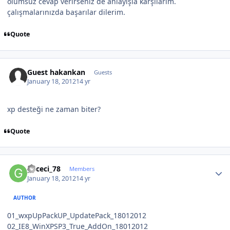
olumsuz cevap verirseniz de anlayışla karşılarım.
çalışmalarınızda başarılar dilerim.
Quote
Guest hakankan
Guests
January 18, 2012
14 yr
xp desteği ne zaman biter?
Quote
Author stats
gececi_78
Members
January 18, 2012
14 yr
AUTHOR
01_wxpUpPackUP_UpdatePack_18012012
02_IE8_WinXPSP3_True_AddOn_18012012