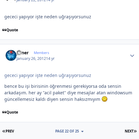
gececi yapıyor işte neden uğraşıyorsunuz
Quote
Author stats
yener
Members
January 26, 2012
14 yr
gececi yapıyor işte neden uğraşıyorsunuz
bence bu işi birisinin öğrenmesi gerekiyorsa oda sensin
arkadaşım. her ay "acil paket" diye mesajlar atan windowsum
güncellemesiz kaldı diyen sensin haksızmıyım
Quote
FIRST PAGE
L
PREV
PAGE 22 OF 25
NEXT