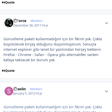
Quote
Author stats
X-Force
Members
December 30, 2011
14 yr
Güncelleme paketi kullanmadığım için bir fikrim yok. Çokta
büyütülecek birşey olduğunu düşünmüyorum. Sonuçta
internet explorer gibi lanet bir yazılımdan herşey beklenir.
Firefox - Chrome - Safari - Opera gibi alternatifler varken
kafaya takılacak bir durum yok.
Quote
Author stats
shaolin
Members
January 5, 2012
14 yr
Güncelleme paketi kullanmadığım için bir fikrim yok. Çokta