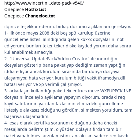
http://www.wincert.n...date-pack-v540/
Onepiece
HotfixList
Onepiece
Changelog.txt
ilginize teşekkür ederim. birkaç durumu açıklamam gerekiyor.
1- ilk önce mayıs 2008 deki boş sp3 kurulup üzerine
güncelleme listesi alındığında gelen kbxxx dosyalarını not
ediyorum. bunları teker teker diske kaydediyorum,daha sonra
kullanabilmek amacıyla.
2- "Universal UpdatePack/Addon Creator" ile indirdiğim
dosyaları gösterip bana paket yap dediğim zaman yaptığını
iddia ediyor ancak kurulum sırasında bir dünya dosyaya
ulaşamıyor, hata veriyor. kurulum bittiği vakit iframedyn.dll
hatası veriyor ve xp verimli çalışmıyor.
3- arkadaşın kullandığı paketteki entries.ini ve WXPUPPCK.INF
dosyasını inceleyip ayıklama yapayım diyorum. oradaki reg
kayıt satırlarının yarıdan fazlasının elimizdeki güncelleme
listesiyle alakasız olduğunu gördüm. silmekten yoruldum. tam
başarıya ulaşamadım.
4- esas olarak sertifika sorunum olduğunu daha önceki
mesajlarda belirtmiştim. o yüzden dolayı sıfırdan tam bir
paket yapabilmeyi arzulamıştım. ancak işin sadece reg kaydı