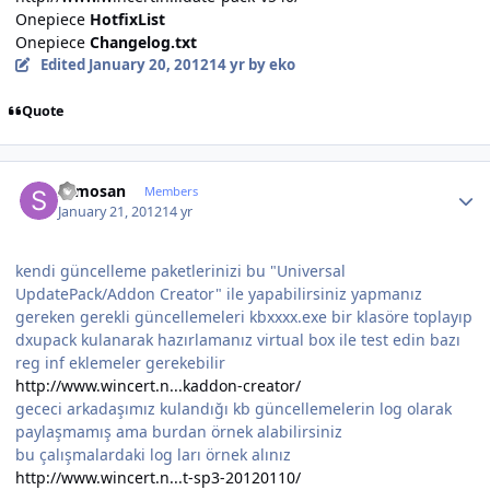
Onepiece
HotfixList
Onepiece
Changelog.txt
Edited
January 20, 2012
14 yr
by eko
Quote
Author stats
samosan
Members
January 21, 2012
14 yr
kendi güncelleme paketlerinizi bu "Universal
UpdatePack/Addon Creator" ile yapabilirsiniz yapmanız
gereken gerekli güncellemeleri kbxxxx.exe bir klasöre toplayıp
dxupack kulanarak hazırlamanız virtual box ile test edin bazı
reg inf eklemeler gerekebilir
http://www.wincert.n...kaddon-creator/
gececi arkadaşımız kulandığı kb güncellemelerin log olarak
paylaşmamış ama burdan örnek alabilirsiniz
bu çalışmalardaki log ları örnek alınız
http://www.wincert.n...t-sp3-20120110/