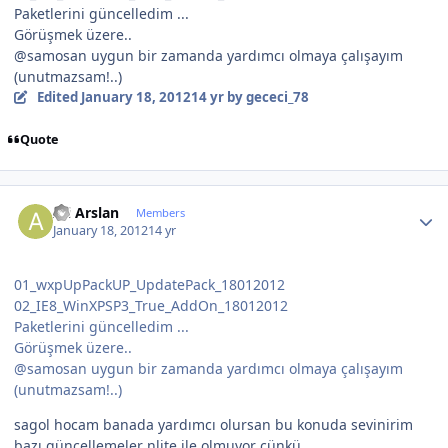
Paketlerini güncelledim ...
Görüşmek üzere..
@samosan uygun bir zamanda yardımcı olmaya çalışayım
(unutmazsam!..)
Edited
January 18, 2012
14 yr
by gececi_78
Quote
Author stats
Ali Arslan
Members
January 18, 2012
14 yr
01_wxpUpPackUP_UpdatePack_18012012
02_IE8_WinXPSP3_True_AddOn_18012012
Paketlerini güncelledim ...
Görüşmek üzere..
@samosan uygun bir zamanda yardımcı olmaya çalışayım
(unutmazsam!..)
sagol hocam banada yardımcı olursan bu konuda sevinirim
bazı güncellemeler nlite ile olmuyor çünkü