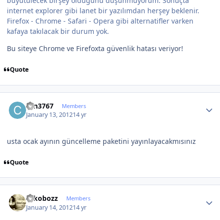
büyütülecek birşey olduğunu düşünmüyorum. Sonuçta
internet explorer gibi lanet bir yazılımdan herşey beklenir.
Firefox - Chrome - Safari - Opera gibi alternatifler varken
kafaya takılacak bir durum yok.
Bu siteye Chrome ve Firefoxta güvenlik hatası veriyor!
Quote
Author stats
can3767
Members
January 13, 2012
14 yr
usta ocak ayının güncelleme paketini yayınlayacakmısınız
Quote
Author stats
rokobozz
Members
January 14, 2012
14 yr