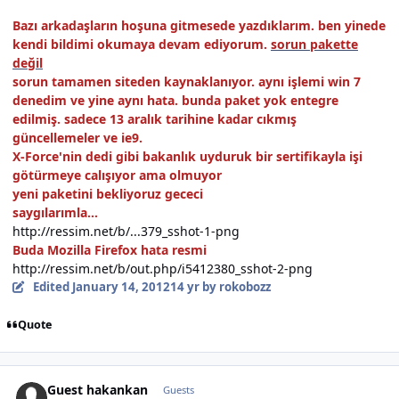
Bazı arkadaşların hoşuna gitmesede yazdıklarım. ben yinede
kendi bildimi okumaya devam ediyorum.
sorun pakette
değil
sorun tamamen siteden kaynaklanıyor. aynı işlemi win 7
denedim ve yine aynı hata. bunda paket yok entegre
edilmiş. sadece 13 aralık tarihine kadar cıkmış
güncellemeler ve ie9.
X-Force'nin dedi gibi bakanlık uyduruk bir sertifikayla işi
götürmeye calışıyor ama olmuyor
yeni paketini bekliyoruz gececi
saygılarımla...
http://ressim.net/b/...379_sshot-1-png
Buda Mozilla Firefox hata resmi
http://ressim.net/b/out.php/i5412380_sshot-2-png
Edited
January 14, 2012
14 yr
by rokobozz
Quote
Guest hakankan
Guests