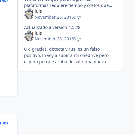
THOR
plataformas requiere tiempo y costos que
luis
involucran a las empresas, ahora, la mayoria
November 26, 2016
9 yr
de los usuarios aqui te diran que los mejore
Actualizado a version 4.5.28
luis
November 28, 2016
9 yr
Ok, gracias, detecta virus, es un falso
positivo, lo voy a subir a mi onedrive pero
espera porque acaba de salir una nueva
version y tengo que traducirla, solo un dia,
gracias.
THOR