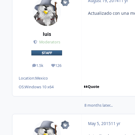
August 19, 2014
11 yr
Actualizado con una mo
luis
Moderators
1.5k
126
posts
Reputation
Location:
Mexico
Quote
OS:
Windows 10 x64
8 months later...
May 5, 2015
11 yr