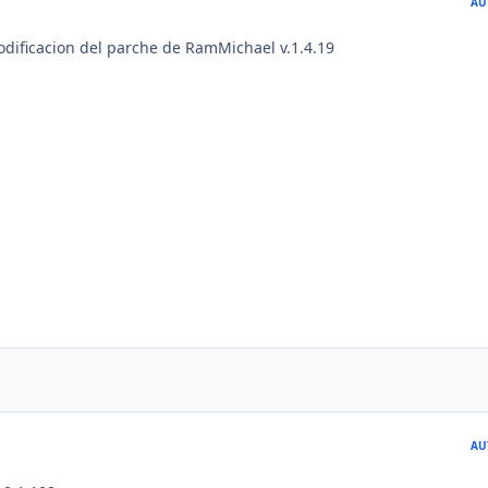
AU
dificacion del parche de RamMichael v.1.4.19
AU