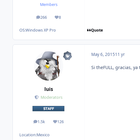
Members
266
8
posts
Reputation
Quote
OS:
Windows XP Pro
May 6, 2015
11 yr
Si theFULL, gracias, ya 
luis
Moderators
1.5k
126
posts
Reputation
Location:
Mexico