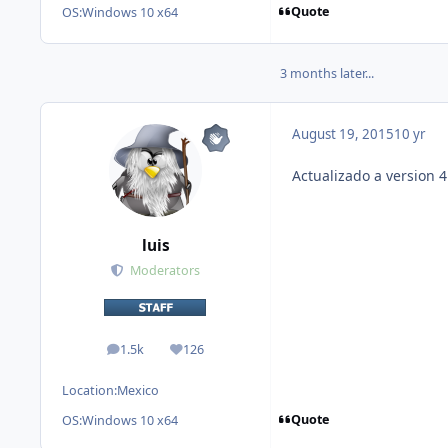
Quote
OS:
Windows 10 x64
3 months later...
August 19, 2015
10 yr
Actualizado a version 4
luis
Moderators
1.5k
126
posts
Reputation
Location:
Mexico
Quote
OS:
Windows 10 x64