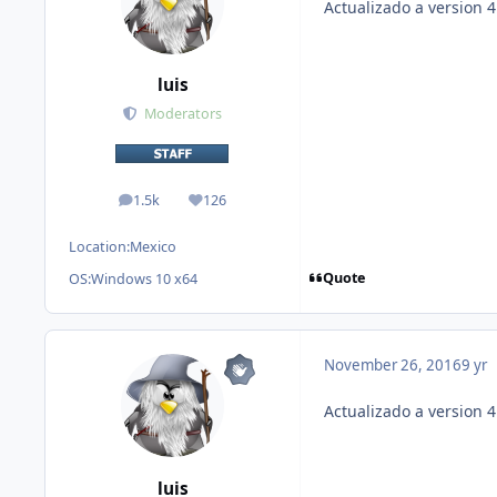
Actualizado a version 4
luis
Moderators
1.5k
126
posts
Reputation
Location:
Mexico
Quote
OS:
Windows 10 x64
November 26, 2016
9 yr
Actualizado a version 4
luis