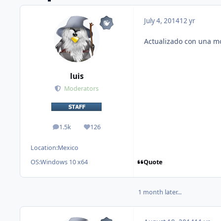
July 4, 2014
12 yr
Actualizado con una mo
luis
Moderators
1.5k
126
posts
Reputation
Location:
Mexico
Quote
OS:
Windows 10 x64
1 month later...