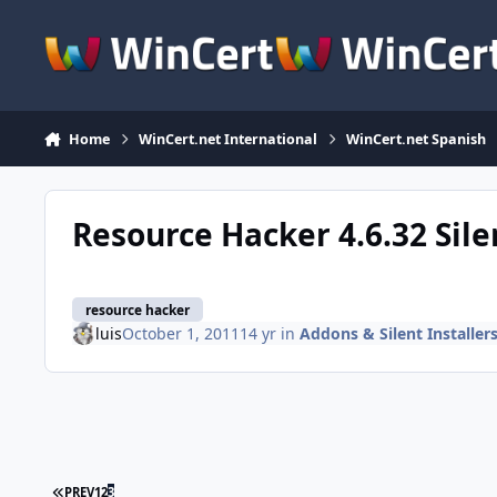
Skip to content
Home
WinCert.net International
WinCert.net Spanish
Resource Hacker 4.6.32 Sile
resource hacker
luis
October 1, 2011
14 yr
in
Addons & Silent Installer
FIRST PAGE
PREV
1
2
3