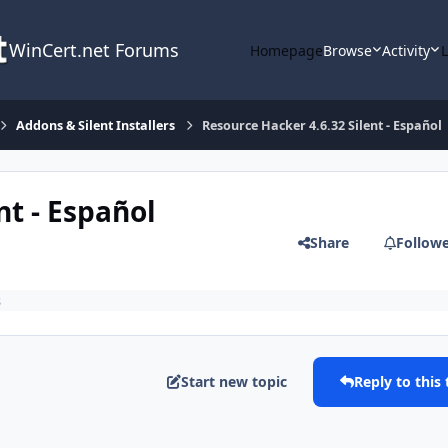
WinCert.net Forums
Homepage
Browse
Activity
Addons & Silent Installers
Resource Hacker 4.6.32 Silent - Español
nt - Español
Share
Follow
s
Start new topic
Reply to this 