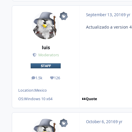
September 13, 2016
9 yr
Actualizado a version 4
luis
Moderators
1.5k
126
posts
Reputation
Location:
Mexico
Quote
OS:
Windows 10 x64
October 6, 2016
9 yr