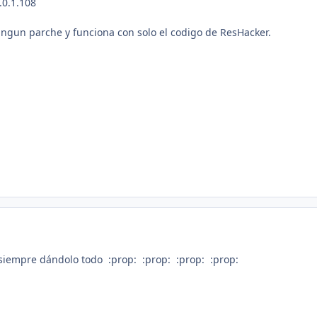
.0.1.108
ningun parche y funciona con solo el codigo de ResHacker.
 siempre dándolo todo :prop: :prop: :prop: :prop: