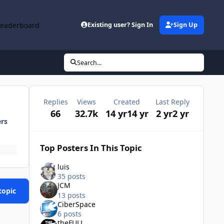
Leaderboard
Existing user? Sign In
Sign Up
Search...
Replies
Views
Created
Last Reply
66
32.7k
14 yr
14 yr
2 yr
2 yr
ers
Top Posters In This Topic
luis
35 posts
JCM
topic
13 posts
CiberSpace
6 posts
theFULL