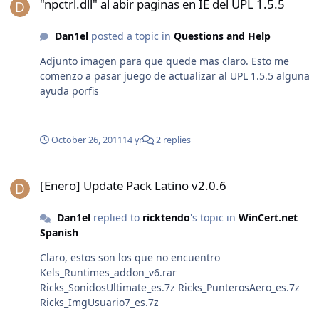
"npctrl.dll" al abir paginas en IE del UPL 1.5.5
Dan1el
posted a topic in
Questions and Help
Adjunto imagen para que quede mas claro. Esto me
comenzo a pasar juego de actualizar al UPL 1.5.5 alguna
ayuda porfis
October 26, 2011
14 yr
2 replies
[Enero] Update Pack Latino v2.0.6
[Enero] Update Pack Latino v2.0.6
Dan1el
replied to
ricktendo
's topic in
WinCert.net
Spanish
Claro, estos son los que no encuentro
Kels_Runtimes_addon_v6.rar
Ricks_SonidosUltimate_es.7z Ricks_PunterosAero_es.7z
Ricks_ImgUsuario7_es.7z