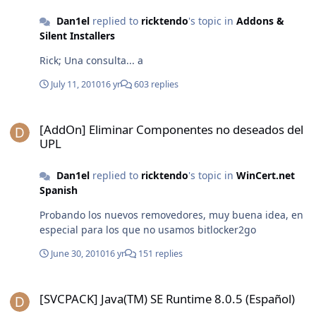
Dan1el
replied to
ricktendo
's topic in
Addons &
Silent Installers
Rick; Una consulta... a
July 11, 2010
16 yr
603 replies
[AddOn] Eliminar Componentes no deseados del UPL
[AddOn] Eliminar Componentes no deseados del
UPL
Dan1el
replied to
ricktendo
's topic in
WinCert.net
Spanish
Probando los nuevos removedores, muy buena idea, en
especial para los que no usamos bitlocker2go
June 30, 2010
16 yr
151 replies
[SVCPACK] Java(TM) SE Runtime 8.0.5 (Español)
[SVCPACK] Java(TM) SE Runtime 8.0.5 (Español)