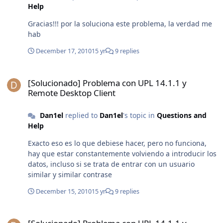
Help
Gracias!!! por la soluciona este problema, la verdad me
hab
December 17, 2010
15 yr
9 replies
[Solucionado] Problema con UPL 14.1.1 y Remote Desktop Client
[Solucionado] Problema con UPL 14.1.1 y
Remote Desktop Client
Dan1el
replied to
Dan1el
's topic in
Questions and
Help
Exacto eso es lo que debiese hacer, pero no funciona,
hay que estar constantemente volviendo a introducir los
datos, incluso si se trata de entrar con un usuario
similar y similar contrase
December 15, 2010
15 yr
9 replies
[Solucionado] Problema con UPL 14.1.1 y Remote Desktop Client