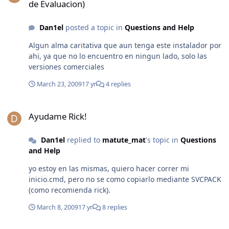
de Evaluacion)
Dan1el
posted a topic in
Questions and Help
Algun alma caritativa que aun tenga este instalador por
ahi, ya que no lo encuentro en ningun lado, solo las
versiones comerciales
March 23, 2009
17 yr
4 replies
Ayudame Rick!
Ayudame Rick!
Dan1el
replied to
matute_mat
's topic in
Questions
and Help
yo estoy en las mismas, quiero hacer correr mi
inicio.cmd, pero no se como copiarlo mediante SVCPACK
(como recomienda rick).
March 8, 2009
17 yr
8 replies