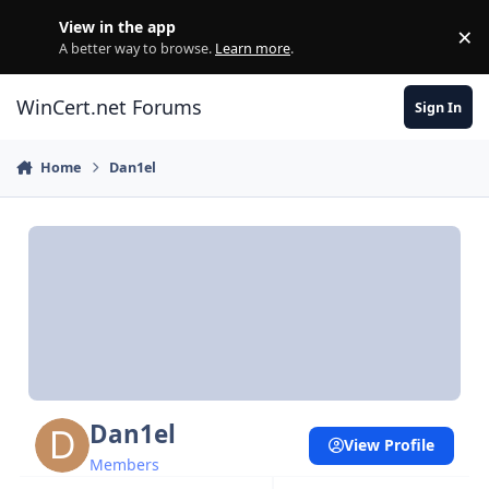
Skip to content
View in the app
×
Di
A better way to browse.
Learn more
.
WinCert.net Forums
Sign In
Home
Dan1el
Dan1el
View Profile
Members