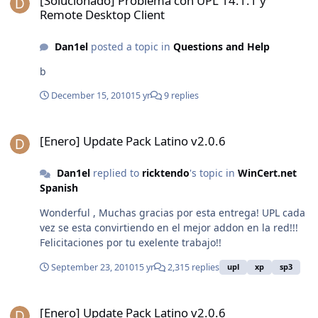
[Solucionado] Problema con UPL 14.1.1 y
Remote Desktop Client
Dan1el
posted a topic in
Questions and Help
b
December 15, 2010
15 yr
9 replies
[Enero] Update Pack Latino v2.0.6
[Enero] Update Pack Latino v2.0.6
Dan1el
replied to
ricktendo
's topic in
WinCert.net
Spanish
Wonderful , Muchas gracias por esta entrega! UPL cada
vez se esta convirtiendo en el mejor addon en la red!!!
Felicitaciones por tu exelente trabajo!!
September 23, 2010
15 yr
2,315 replies
upl
xp
sp3
[Enero] Update Pack Latino v2.0.6
[Enero] Update Pack Latino v2.0.6