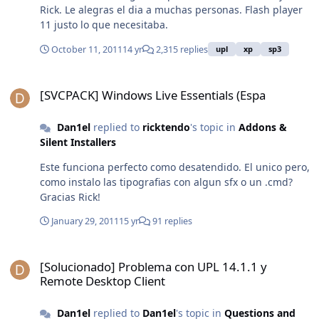
Rick. Le alegras el dia a muchas personas. Flash player
11 justo lo que necesitaba.
October 11, 2011
14 yr
2,315 replies
upl
xp
sp3
[SVCPACK] Windows Live Essentials (Espa
[SVCPACK] Windows Live Essentials (Espa
Dan1el
replied to
ricktendo
's topic in
Addons &
Silent Installers
Este funciona perfecto como desatendido. El unico pero,
como instalo las tipografias con algun sfx o un .cmd?
Gracias Rick!
January 29, 2011
15 yr
91 replies
[Solucionado] Problema con UPL 14.1.1 y Remote Desktop Client
[Solucionado] Problema con UPL 14.1.1 y
Remote Desktop Client
Dan1el
replied to
Dan1el
's topic in
Questions and