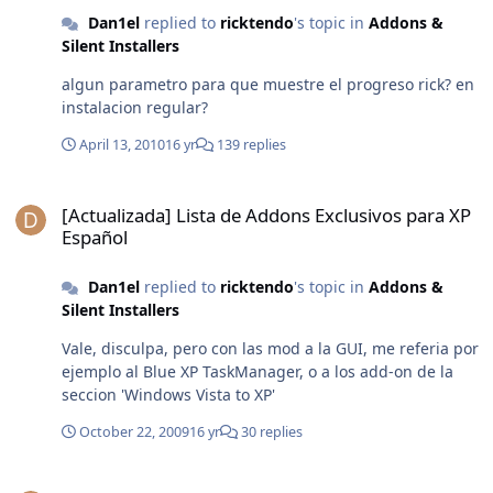
Dan1el
replied to
ricktendo
's topic in
Addons &
Silent Installers
algun parametro para que muestre el progreso rick? en
instalacion regular?
April 13, 2010
16 yr
139 replies
[Actualizada] Lista de Addons Exclusivos para XP Español
[Actualizada] Lista de Addons Exclusivos para XP
Español
Dan1el
replied to
ricktendo
's topic in
Addons &
Silent Installers
Vale, disculpa, pero con las mod a la GUI, me referia por
ejemplo al Blue XP TaskManager, o a los add-on de la
seccion 'Windows Vista to XP'
October 22, 2009
16 yr
30 replies
[Actualizada] Lista de Addons Exclusivos para XP Español