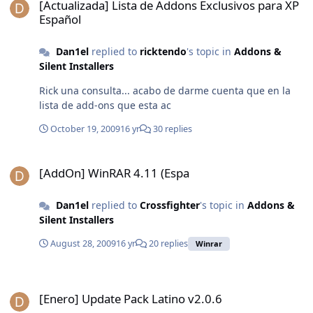
[Actualizada] Lista de Addons Exclusivos para XP
Español
Dan1el
replied to
ricktendo
's topic in
Addons &
Silent Installers
Rick una consulta... acabo de darme cuenta que en la
lista de add-ons que esta ac
October 19, 2009
16 yr
30 replies
[AddOn] WinRAR 4.11 (Espa
[AddOn] WinRAR 4.11 (Espa
Dan1el
replied to
Crossfighter
's topic in
Addons &
Silent Installers
August 28, 2009
16 yr
20 replies
Winrar
[Enero] Update Pack Latino v2.0.6
[Enero] Update Pack Latino v2.0.6