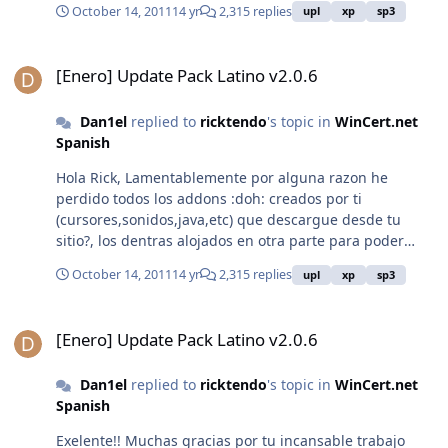
October 14, 2011
14 yr
2,315 replies
upl
xp
sp3
[Enero] Update Pack Latino v2.0.6
[Enero] Update Pack Latino v2.0.6
Dan1el
replied to
ricktendo
's topic in
WinCert.net
Spanish
Hola Rick, Lamentablemente por alguna razon he
perdido todos los addons :doh: creados por ti
(cursores,sonidos,java,etc) que descargue desde tu
sitio?, los dentras alojados en otra parte para poder
descargarlos nuevamente?
October 14, 2011
14 yr
2,315 replies
upl
xp
sp3
[Enero] Update Pack Latino v2.0.6
[Enero] Update Pack Latino v2.0.6
Dan1el
replied to
ricktendo
's topic in
WinCert.net
Spanish
Exelente!! Muchas gracias por tu incansable trabajo