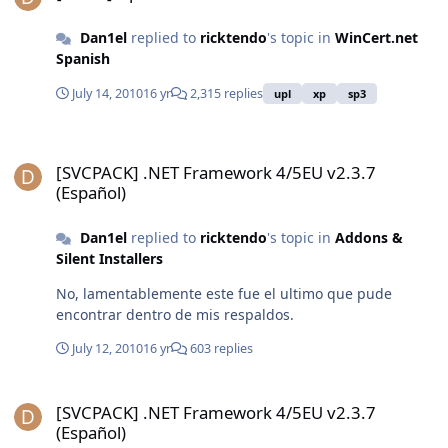
Dan1el
replied to
ricktendo
's topic in
WinCert.net
Spanish
July 14, 2010
16 yr
2,315 replies
upl
xp
sp3
[SVCPACK] .NET Framework 4/5EU v2.3.7 (Español)
[SVCPACK] .NET Framework 4/5EU v2.3.7
(Español)
Dan1el
replied to
ricktendo
's topic in
Addons &
Silent Installers
No, lamentablemente este fue el ultimo que pude
encontrar dentro de mis respaldos.
July 12, 2010
16 yr
603 replies
[SVCPACK] .NET Framework 4/5EU v2.3.7 (Español)
[SVCPACK] .NET Framework 4/5EU v2.3.7
(Español)