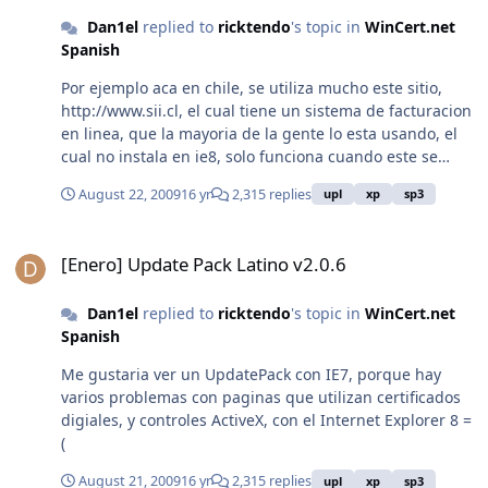
Dan1el
replied to
ricktendo
's topic in
WinCert.net
Spanish
Por ejemplo aca en chile, se utiliza mucho este sitio,
http://www.sii.cl, el cual tiene un sistema de facturacion
en linea, que la mayoria de la gente lo esta usando, el
cual no instala en ie8, solo funciona cuando este se
instala en ie7 y luego se actualiza a ie8.(pero creo que
August 22, 2009
16 yr
2,315 replies
upl
xp
sp3
esto es algo mas complicado) Otro sitio que tambien
utilizo arto es http://www.logmein.com, para dar
[Enero] Update Pack Latino v2.0.6
soporte en linea, el cual tampoco instala el controlador
[Enero] Update Pack Latino v2.0.6
activeX para manejar equipos remotos. Descubri que es
un problema con los activeX que no se instalan. Otro
Dan1el
replied to
ricktendo
's topic in
WinCert.net
sitio de ejemplo es la pagina de nvidia.
Spanish
http://www.nvidia.com/Download/Scan.aspx?lang=en-us
, que tambien serviria como ejemplo del problema, de
Me gustaria ver un UpdatePack con IE7, porque hay
que nunca pregunta si se desea aceptar el control
varios problemas con paginas que utilizan certificados
activeX. la informacion la obtuve de varios post de
digiales, y controles ActiveX, con el Internet Explorer 8 =
usuarios reportando problemas con javascript,y activeX
(
especificamente. Muchos dicen que el 'modo
compatibilidad' es el que hay que utilizar.. pero es una
August 21, 2009
16 yr
2,315 replies
upl
xp
sp3