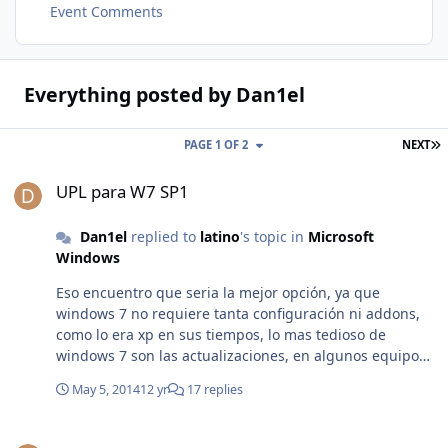
Event Comments
Everything posted by Dan1el
L
PAGE 1 OF 2
NEXT
UPL para W7 SP1
UPL para W7 SP1
Dan1el
replied to
latino
's topic in
Microsoft
Windows
Eso encuentro que seria la mejor opción, ya que
windows 7 no requiere tanta configuración ni addons,
como lo era xp en sus tiempos, lo mas tedioso de
windows 7 son las actualizaciones, en algunos equipos
toma tanto tiempo que prefiero a veces ni actualizar.
May 5, 2014
12 yr
17 replies
"npctrl.dll" al abir paginas en IE del UPL 1.5.5