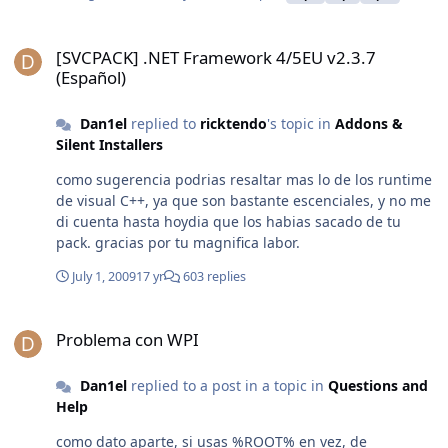
mierda, anda igual. Voy a crear un nuevo windows con
este exelente nuevo UpdatePack, y probar, a lo mejor
[SVCPACK] .NET Framework 4/5EU v2.3.7 (Español)
salio una nueva actualizacion que corrigió el problema.
[SVCPACK] .NET Framework 4/5EU v2.3.7
(Español)
Dan1el
replied to
ricktendo
's topic in
Addons &
Silent Installers
como sugerencia podrias resaltar mas lo de los runtime
de visual C++, ya que son bastante escenciales, y no me
di cuenta hasta hoydia que los habias sacado de tu
pack. gracias por tu magnifica labor.
July 1, 2009
17 yr
603 replies
Problema con WPI
Problema con WPI
Dan1el
replied to a post in a topic in
Questions and
Help
como dato aparte, si usas %ROOT% en vez, de