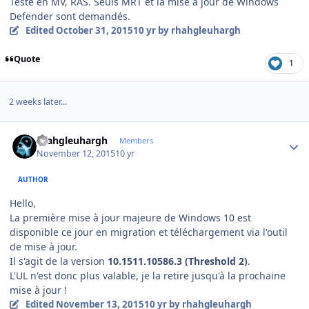
Testé en MV, RAS. Seuls MRT et la mise à jour de Windows
Defender sont demandés.
Edited
October 31, 2015
10 yr
by rhahgleuhargh
Quote
1
2 weeks later...
Author stats
rhahgleuhargh
Members
November 12, 2015
10 yr
AUTHOR
Hello,
La première mise à jour majeure de Windows 10 est
disponible ce jour en migration et téléchargement via l'outil
de mise à jour.
Il s'agit de la version
10.1511.10586.3 (Threshold 2)
.
L'UL n'est donc plus valable, je la retire jusqu'à la prochaine
mise à jour !
Edited
November 13, 2015
10 yr
by rhahgleuhargh