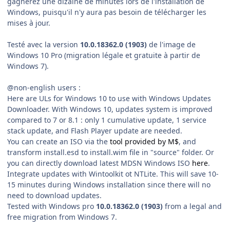
gagnerez une dizaine de minutes lors de l'installation de
Windows, puisqu'il n'y aura pas besoin de télécharger les
mises à jour.
Testé avec la version
10.0.18362.0
(1903)
de l'image de
Windows 10 Pro (migration légale et gratuite à partir de
Windows 7).
@non-english users :
Here are ULs for Windows 10 to use with Windows Updates
Downloader. With Windows 10, updates system is improved
compared to 7 or 8.1 : only 1 cumulative update, 1 service
stack update, and Flash Player update are needed.
You can create an ISO via the
tool provided by M$
, and
transform install.esd to install.wim file in "source" folder. Or
you can directly download latest MDSN Windows ISO
here
.
Integrate updates with Wintoolkit ot NTLite. This will save 10-
15 minutes during Windows installation since there will no
need to download updates.
Tested with Windows pro
10.0.18362.0
(1903)
from a legal and
free migration from Windows 7.