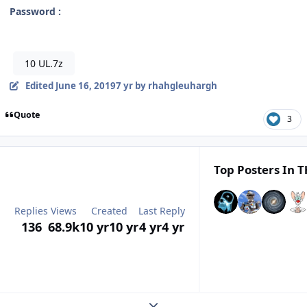
Password :
10 UL.7z
Edited
June 16, 2019
7 yr
by rhahgleuhargh
Quote
3
Top Posters In T
Replies
Views
Created
Last Reply
136
68.9k
10 yr
10 yr
4 yr
4 yr
Expand topic overview