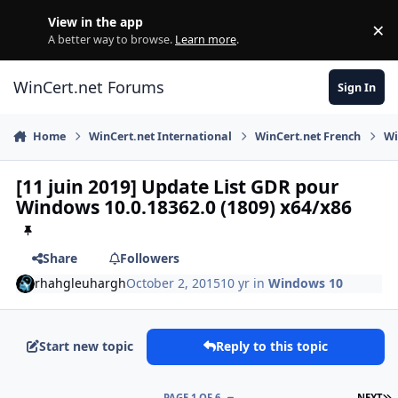
Skip to content
View in the app
×
Di
A better way to browse.
Learn more
.
WinCert.net Forums
Sign In
Home
WinCert.net International
WinCert.net French
Wi
[11 juin 2019] Update List GDR pour
Windows 10.0.18362.0 (1809) x64/x86
Share
Followers
rhahgleuhargh
October 2, 2015
10 yr
in
Windows 10
Start new topic
Reply to this topic
L
PAGE 1 OF 6
NEXT