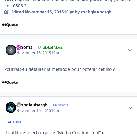
en 10586.3.
Edited
November 15, 2015
10 yr
by rhahgleuhargh
Quote
Author stats
mooms
Global Mods
November 16, 2015
10 yr
Pourrais-tu détailler la méthode pour obtenir cet iso ?
Quote
Author stats
rhahgleuhargh
Members
November 16, 2015
10 yr
AUTHOR
Il suffit de télécharger le "Media Creation Tool"
ici
.