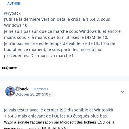
AUTHOR
@ryback,
J'utilise la dernière version beta je crois la 1.5.4.3, sous
Windows 10.
Je ne suis pas sûr que ça marche sous Windows 8, et encore
moins sous 7, à moins que tu n'utilises le DISM de 10.
Je n'ai pas encore eu le temps de valider cette UL, trop de
boulot en ce moment, je suis parti des mises à jour
précédentes. Dis-moi si ça marche !
Quote
Author stats
ryback
Members
October 20, 2015
10 yr
Je vais tester avec le dernier ISO disponible et Wintoolkit
1.5.4.3 mais enlevant de l'UL les KB évoqués plus bas.
WZor a signalé l'actualisation par Microsoft des fichiers ESD de la
version commerciale TH1 Build 10240.