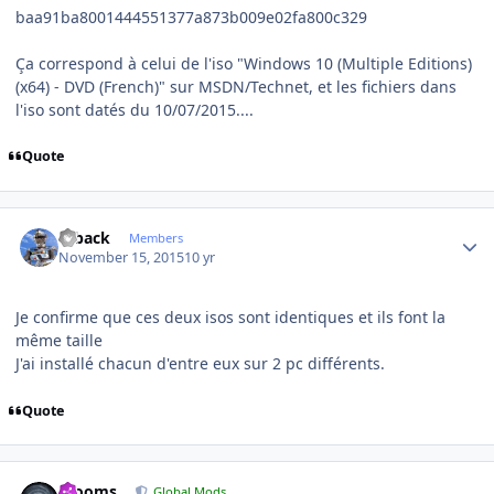
baa91ba8001444551377a873b009e02fa800c329
Ça correspond à celui de l'iso "Windows 10 (Multiple Editions)
(x64) - DVD (French)" sur MSDN/Technet, et les fichiers dans
l'iso sont datés du 10/07/2015....
Quote
Author stats
ryback
Members
November 15, 2015
10 yr
Je confirme que ces deux isos sont identiques et ils font la
même taille
J'ai installé chacun d'entre eux sur 2 pc différents.
Quote
Author stats
mooms
Global Mods