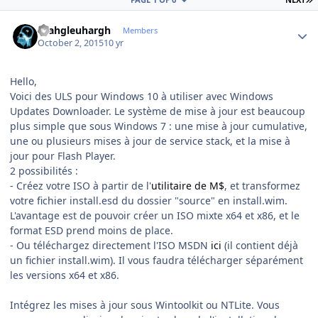
Author stats
rhahgleuhargh
Members
October 2, 2015
10 yr
Hello,
Voici des ULS pour Windows 10 à utiliser avec Windows
Updates Downloader. Le système de mise à jour est beaucoup
plus simple que sous Windows 7 : une mise à jour cumulative,
une ou plusieurs mises à jour de service stack, et la mise à
jour pour Flash Player.
2 possibilités :
- Créez votre ISO à partir de l'
utilitaire de M$
, et transformez
votre fichier install.esd du dossier "source" en install.wim.
L'avantage est de pouvoir créer un ISO mixte x64 et x86, et le
format ESD prend moins de place.
- Ou téléchargez directement l'ISO MSDN
ici
(il contient déjà
un fichier install.wim). Il vous faudra télécharger séparément
les versions x64 et x86.
Intégrez les mises à jour sous Wintoolkit ou NTLite. Vous