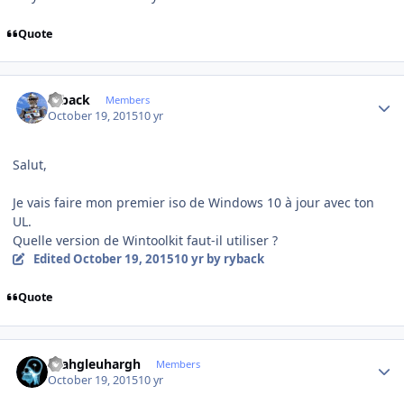
Quote
Author stats
ryback
Members
October 19, 2015
10 yr
Salut,
Je vais faire mon premier iso de Windows 10 à jour avec ton
UL.
Quelle version de Wintoolkit faut-il utiliser ?
Edited
October 19, 2015
10 yr
by ryback
Quote
Author stats
rhahgleuhargh
Members
October 19, 2015
10 yr