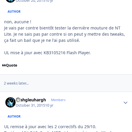
October 20, 2015
10 yr
AUTHOR
non, aucune !
Je vais par contre bientôt tester la dernière mouture de NT
Lite. Je ne sais pas par contre si on peut y mettre des tweaks,
ça fait un bail que je ne l'ai pas utilisé.
UL mise à jour avec KB3105216 Flash Player.
Quote
2 weeks later...
Author stats
rhahgleuhargh
Members
October 31, 2015
10 yr
AUTHOR
UL remise à jour avec les 2 correctifs du 29/10.