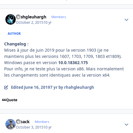
Author stats
rhahgleuhargh
Members
October 2, 2015
10 yr
AUTHOR
Changelog :
Mises à jour de juin 2019 pour la version 1903 (je ne
maintiens plus les versions 1607, 1703, 1709, 1803 et1809).
Windows passe en version
10.0.18362.175
Pour info, je ne teste plus la version x86. Mais normalement
les changements sont identiques avec la version x64.
Edited
June 16, 2019
7 yr
by rhahgleuhargh
Quote
Author stats
ryback
Members
October 3, 2015
10 yr