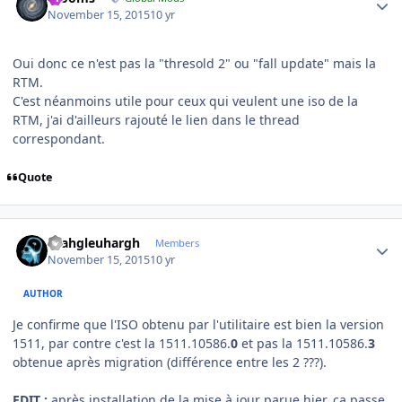
November 15, 2015
10 yr
Oui donc ce n'est pas la "thresold 2" ou "fall update" mais la
RTM.
C'est néanmoins utile pour ceux qui veulent une iso de la
RTM, j'ai d'ailleurs rajouté le lien dans le thread
correspondant.
Quote
Author stats
rhahgleuhargh
Members
November 15, 2015
10 yr
AUTHOR
Je confirme que l'ISO obtenu par l'utilitaire est bien la version
1511, par contre c'est la 1511.10586.
0
et pas la 1511.10586.
3
obtenue après migration (différence entre les 2 ???).
EDIT :
après installation de la mise à jour parue hier, ça passe