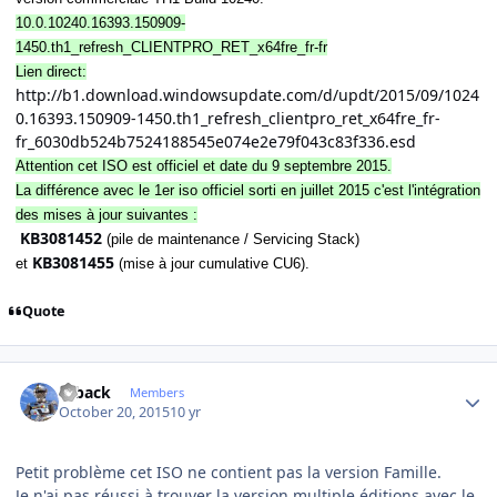
10.0.10240.16393.150909-
1450.th1_refresh_CLIENTPRO_RET_x64fre_fr-fr
Lien direct:
http://b1.download.windowsupdate.com/d/updt/2015/09/1024
0.16393.150909-1450.th1_refresh_clientpro_ret_x64fre_fr-
fr_6030db524b7524188545e074e2e79f043c83f336.esd
Attention cet ISO est officiel et date du 9 septembre 2015.
La différence avec le 1er iso officiel sorti en juillet 2015 c'est l'intégration
des mises à jour suivantes :
KB3081452
(pile de maintenance / Servicing Stack)
KB3081455
et
(mise à jour cumulative CU6).
Quote
Author stats
ryback
Members
October 20, 2015
10 yr
Petit problème cet ISO ne contient pas la version Famille.
Je n'ai pas réussi à trouver la version multiple éditions avec le