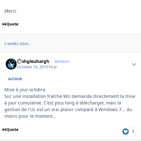
Merci
Quote
2 weeks later...
Author stats
rhahgleuhargh
Members
October 16, 2015
10 yr
AUTHOR
Mise à jour octobre.
Sur une installation fraîche WU demande directement la mise
à jour cumulative. C'est plus long à télécharger, mais la
gestion de l'UL est un vrai plaisir comparé à Windows 7... du
moins pour le moment...
Quote
1