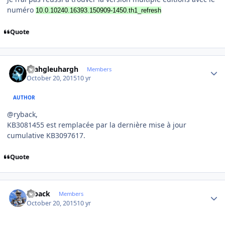
numéro
10.0.10240.16393.150909-1450.th1_refresh
Quote
Author stats
rhahgleuhargh
Members
October 20, 2015
10 yr
AUTHOR
@ryback,
KB3081455 est remplacée par la dernière mise à jour
cumulative KB3097617.
Quote
Author stats
ryback
Members
October 20, 2015
10 yr