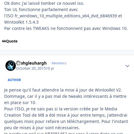
Ok donc j'ai laissé tomber ce nouvel iso.
Ton UL fonctionne parfaitement avec
l'ISO fr_windows_10_multiple_editions_x64_dvd_6846939 et
Wintoolkit 1.5.4.3
Par contre les TWEAKS ne fonctionnent pas avec Windows 10.
Quote
Author stats
rhahgleuhargh
Members
October 20, 2015
10 yr
AUTHOR
Je pense qu'il faut attendre la mise à jour de Wintoolkit V2.
Dommage, car il y a pas mal de tweaks intéressants à mettre
en place sur 10.
Pour l'ISO, je ne sais pas si la version créée par le Media
Creation Tool de M$ a été mise à jour entre temps, j'attendrai
quelques mois pour refaire un téléchargement. Pour l'instant
peu de mises à jour sont nécessaires.
Je garde un oeil sur KB3081452 qui sera à virer dans ce cas.