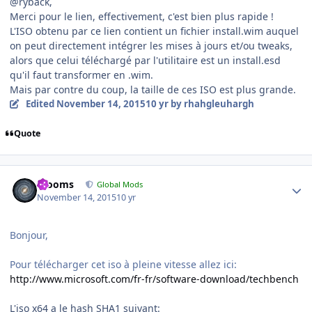
@ryback,
Merci pour le lien, effectivement, c'est bien plus rapide !
L'ISO obtenu par ce lien contient un fichier install.wim auquel
on peut directement intégrer les mises à jours et/ou tweaks,
alors que celui téléchargé par l'utilitaire est un install.esd
qu'il faut transformer en .wim.
Mais par contre du coup, la taille de ces ISO est plus grande.
Edited
November 14, 2015
10 yr
by rhahgleuhargh
Quote
Author stats
mooms
Global Mods
November 14, 2015
10 yr
Bonjour,
Pour télécharger cet iso à pleine vitesse allez ici:
http://www.microsoft.com/fr-fr/software-download/techbench
L'iso x64 a le hash SHA1 suivant: