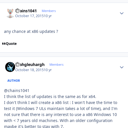
Author stats
chains1041
Members
October 17, 2015
10 yr
any chance at x86 updates ?
Quote
Author stats
rhahgleuhargh
Members
October 18, 2015
10 yr
AUTHOR
@chains1041
I think the list of updates is the same as for x64.
I don't think I will create a x86 list : I won't have the time to
test it (Windows 7 ULs maintain takes a lot of time), and I'm
not sure that there is any interest to use a x86 Windows 10
with < 7 years old machines. With an older configuration
maybe it's better to stay with 7.