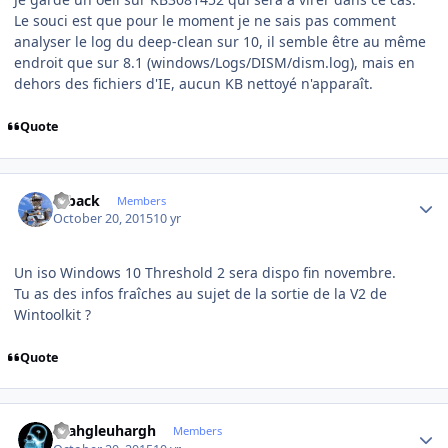
Le souci est que pour le moment je ne sais pas comment
analyser le log du deep-clean sur 10, il semble être au même
endroit que sur 8.1 (windows/Logs/DISM/dism.log), mais en
dehors des fichiers d'IE, aucun KB nettoyé n'apparaît.
Quote
Author stats
ryback
Members
October 20, 2015
10 yr
Un iso Windows 10 Threshold 2 sera dispo fin novembre.
Tu as des infos fraîches au sujet de la sortie de la V2 de
Wintoolkit ?
Quote
Author stats
rhahgleuhargh
Members