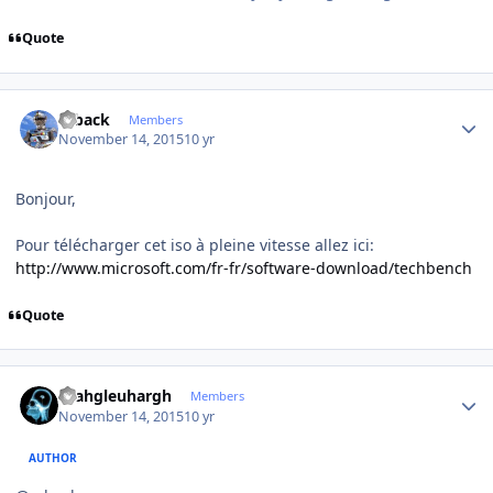
Quote
Author stats
ryback
Members
November 14, 2015
10 yr
Bonjour,
Pour télécharger cet iso à pleine vitesse allez ici:
http://www.microsoft.com/fr-fr/software-download/techbench
Quote
Author stats
rhahgleuhargh
Members
November 14, 2015
10 yr
AUTHOR