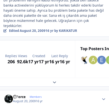
bir problemin varlığını kabul etmiyordu. yoksa ben sadece
banka activexlerini yüklüyorum ki herkes takdir ederki bunlar
hayati öneme sahip. Ayrıca bu problem beta pakete has değil
daha önceki pakette de var. Sana ek iş çıkardık ama paket
böylece mükemmel hale gelecek. Uğraşların için çok
teşekkürler.
Edited
August 20, 2009
16 yr
by KARiKATUR
Top Posters In
Replies
Views
Created
Last Reply
206
92.6k
17 yr
17 yr
16 yr
16 yr
Expand topic overview
Author stats
X-Force
Members
August 20, 2009
16 yr