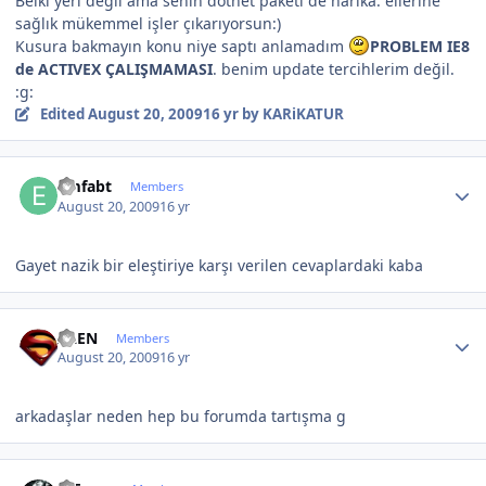
Belki yeri değil ama senin dotnet paketi de harika. ellerine
sağlık mükemmel işler çıkarıyorsun:)
Kusura bakmayın konu niye saptı anlamadım
PROBLEM IE8
de ACTIVEX ÇALIŞMAMASI
. benim update tercihlerim değil.
:g:
Edited
August 20, 2009
16 yr
by KARiKATUR
Author stats
emfabt
Members
August 20, 2009
16 yr
Gayet nazik bir eleştiriye karşı verilen cevaplardaki kaba
Author stats
ALEN
Members
August 20, 2009
16 yr
arkadaşlar neden hep bu forumda tartışma g
Author stats