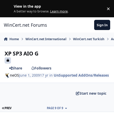
Skip to content
View in the app
×
Di
A better way to browse.
Learn more
.
WinCert.net Forums
Sign In
Home
WinCert.net International
WinCert.net Turkish
A
XP SP3 AIO G
Share
Followers
neOS
June 1, 2009
17 yr
in
UnSupported AddOns/Releases
Start new topic
FIRST PAGE
PREV
PAGE 9 OF 9