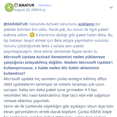
Author stats
KARiKATUR
Members
August 20, 2009
16 yr
@KARiKATUR:
Sonunda ActiveX sorununu
açıklayıcı
bir
şekilde belirten biri oldu. Panik yok, bu sorun ile ilgili paketi
bakıma aldım.
X-Force'nin dediği gibi paket halen Beta. Bu
tip hataları tespit etmek için Beta adıyla yayınladım sürümü.
Sorunu çözdüğümde Beta 2 adıyla yeni paketi
yayımlayacağım. Ama tekrar etmemde fayda vardır ki,
Microsoft Update ActiveX Denetemini neden yüklemeye
çalıştığınızı anlayabilmiş değilim. Madem Microsoft Update'i
kullanıyorsunuz, o halde neden MU Kaldır eklentisini
kullandınız?
Microsoft update hiç sevmem çünkü entegre edilmiş office
2003 updatelerini tanımıyor ve sistemi taraması çok uzun
sürüyor. hatta sen daha paket işine girmeden 4-5 kez
nesimden MU nasıl kaldırabiliriz diye taciz ede ede sağolsun
remove eklentisi yayınladı.
Senin de ilk cümlende söylediğin gibi açıklayıcı olsun diye tüm
ekran görüntülerini örnek olarak koydum. Çünkü KİMSE böyle