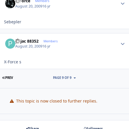
X-Force
Members
August 20, 2009
16 yr
Sebepler
Author stats
pojac 88352
Members
August 20, 2009
16 yr
X-Force s
FIRST PAGE
PREV
PAGE 9 OF 9
This topic is now closed to further replies.
Share
Followers