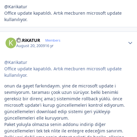
@Karikatur
Office update kapatıldı. Artık mecburen microsoft update
kullanılıyor.
Author stats
KARiKATUR
Members
August 20, 2009
16 yr
@Karikatur
Office update kapatıldı. Artık mecburen microsoft update
kullanılıyor.
onun da gayet farkındayım. yine de microsoft update i
sevmiyorum. taraması çook uzun sürüyor. belki benimki
gereksiz bir direnç ama:) sistemimde rollback yüklü. önce
microsoft update'i kurup güncellemeleri kontrol ediyorum.
güncellemeleri download edip sistemi geri yükleyip
güncellemeleri elle kuruyorum.
Paket yoluyla olmazsa senin addonu indirip diğer
güncellemeleri tek tek nlite ile entegre edeceğim sanırım.