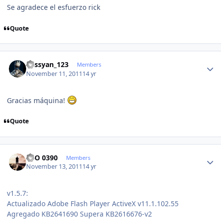
Se agradece el esfuerzo rick
Quote
Author stats
kassyan_123
Members
November 11, 2011
14 yr
Gracias máquina!
Quote
Author stats
FCO 0390
Members
November 13, 2011
14 yr
v1.5.7:
Actualizado Adobe Flash Player ActiveX v11.1.102.55
Agregado KB2641690 Supera KB2616676-v2