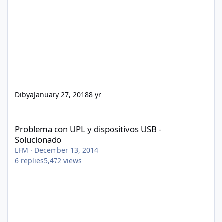
Dibya
January 27, 2018
8 yr
Problema con UPL y dispositivos USB - Solucionado
Problema con UPL y dispositivos USB -
Solucionado
LFM
·
December 13, 2014
6
replies
5,472
views