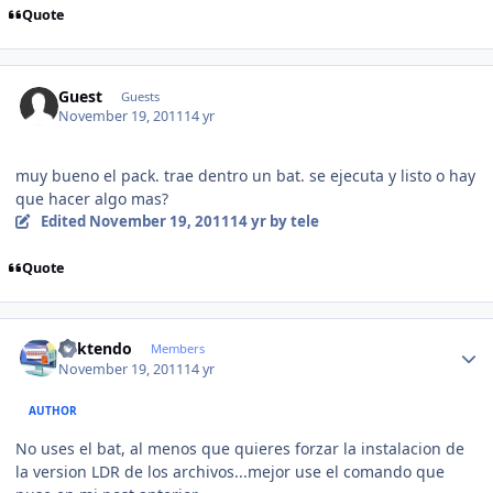
Quote
Guest
Guests
November 19, 2011
14 yr
muy bueno el pack. trae dentro un bat. se ejecuta y listo o hay
que hacer algo mas?
Edited
November 19, 2011
14 yr
by tele
Quote
Author stats
ricktendo
Members
November 19, 2011
14 yr
AUTHOR
No uses el bat, al menos que quieres forzar la instalacion de
la version LDR de los archivos...mejor use el comando que