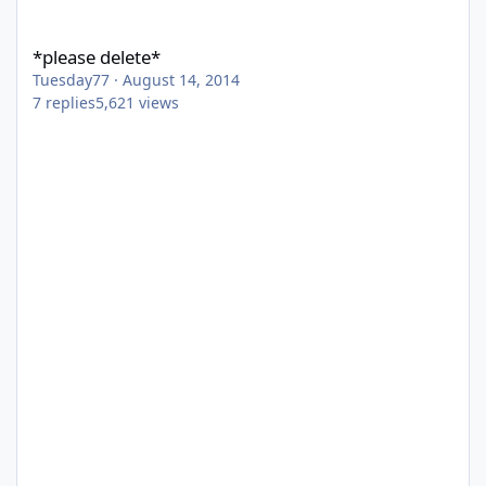
*please delete*
*please delete*
Tuesday77
·
August 14, 2014
7
replies
5,621
views