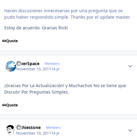
Hacen discusiones innecesarias por una pregunta que se
pudo haber respondido simple. Thanks por el update master.
Estoy de acuerdo. Gracias Rick!
Quote
Author stats
CiberSpace
Members
November 10, 2011
14 yr
¡Gracias Por La Actualización! y Muchachos No se tiene que
Discutir Por Preguntas Simples.
Quote
Author stats
Richiestone
Members
November 10, 2011
14 yr