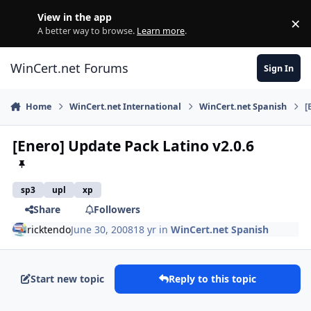
Skip to content
View in the app
×
Di
A better way to browse.
Learn more
.
WinCert.net Forums
Sign In
Home
WinCert.net International
WinCert.net Spanish
[
[Enero] Update Pack Latino v2.0.6
sp3
upl
xp
Share
Followers
ricktendo
June 30, 2008
18 yr
in
WinCert.net Spanish
Start new topic
Reply to this topic