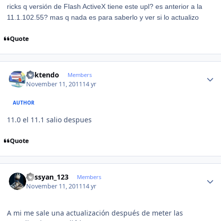
ricks q versión de Flash ActiveX tiene este upl? es anterior a la
11.1.102.55? mas q nada es para saberlo y ver si lo actualizo
Quote
Author stats
ricktendo
Members
November 11, 2011
14 yr
AUTHOR
11.0 el 11.1 salio despues
Quote
Author stats
kassyan_123
Members
November 11, 2011
14 yr
A mi me sale una actualización después de meter las