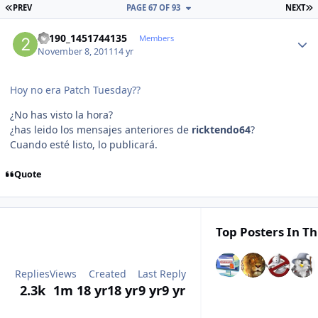
FIRST PAGE
L
PREV
PAGE 67 OF 93
NEXT
Author stats
23190_1451744135
Members
November 8, 2011
14 yr
Hoy no era Patch Tuesday??
¿No has visto la hora?
¿has leido los mensajes anteriores de
ricktendo64
?
Cuando esté listo, lo publicará.
Quote
Top Posters In Th
Replies
Views
Created
Last Reply
2.3k
1m
18 yr
18 yr
9 yr
9 yr