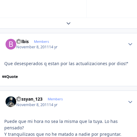
Expand topic overview
Author stats
Balbis
Members
November 8, 2011
14 yr
Que desesperados q estan por las actualizaciones por dios!ª
Quote
Author stats
kassyan_123
Members
November 8, 2011
14 yr
Puede que mi hora no sea la misma que la tuya. Lo has
pensado?
Y tranquilizaos que no he matado a nadie por preguntar.