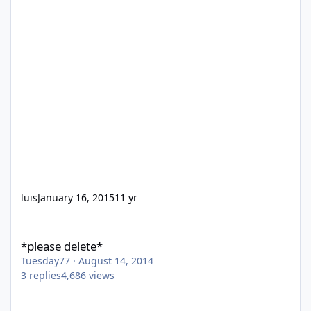
luis
January 16, 2015
11 yr
*please delete*
*please delete*
Tuesday77
·
August 14, 2014
3
replies
4,686
views