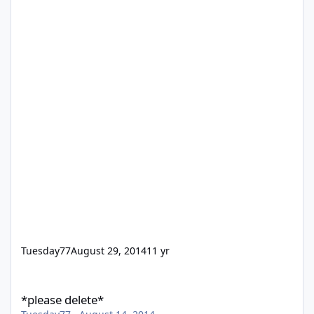
Tuesday77
August 29, 2014
11 yr
*please delete*
*please delete*