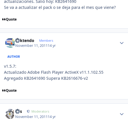
actualizaciones. Salió hoy: KB2641690
Se va a actualizar el pack o se deja para el mes que viene?
Quote
Author stats
ricktendo
Members
November 11, 2011
14 yr
AUTHOR
v1.5.7:
Actualizado Adobe Flash Player ActiveX v11.1.102.55
Agregado KB2641690 Supera KB2616676-v2
Quote
Author stats
luis
Moderators
November 11, 2011
14 yr