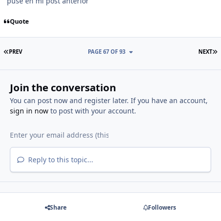
puse en mi post anterior
Quote
FIRST PAGE
L
PREV
PAGE 67 OF 93
NEXT
Join the conversation
You can post now and register later. If you have an account,
sign in now
to post with your account.
Reply to this topic...
Share
Followers