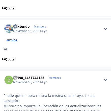
Quote
Author stats
ricktendo
Members
November 8, 2011
14 yr
AUTHOR
Ya
Quote
Author stats
23190_1451744135
Members
November 8, 2011
14 yr
Puede que mi hora no sea la misma que la tuya. Lo has
pensado?
Mi hora no importa, la liberación de las actualizaciones las