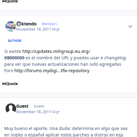
Quote
Author stats
ricktendo
Members
November 18, 2011
14 yr
AUTHOR
Si existe
http://updates.mihgroup.eu.org/
KB000000
es el nombre del UPL y puedes usar e changelog
para ver que nuevas actualizaciones han sido agregadas
Foro
http://forums.mydigi...tfix-repository
Quote
Guest
Guests
November 18, 2011
14 yr
Muy bueno el aporte. Una duda: determina en algo que sea
en ingles o español aplicar estos parches a distros en esp