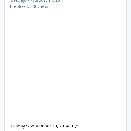
Tuesday77
·
August 14, 2014
4
replies
4,548
views
Tuesday77
September 19, 2014
11 yr