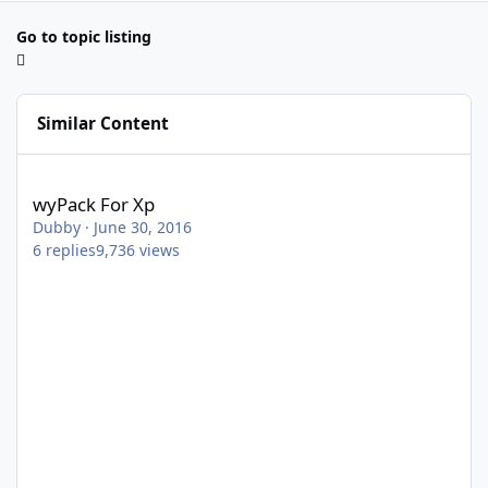
Go to topic listing
Similar Content
wyPack For Xp
wyPack For Xp
Dubby
·
June 30, 2016
6
replies
9,736
views