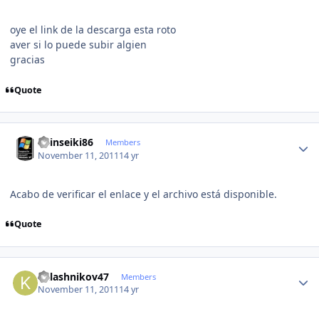
oye el link de la descarga esta roto
aver si lo puede subir algien
gracias
Quote
Author stats
Shinseiki86
Members
November 11, 2011
14 yr
Acabo de verificar el enlace y el archivo está disponible.
Quote
Author stats
kalashnikov47
Members
November 11, 2011
14 yr