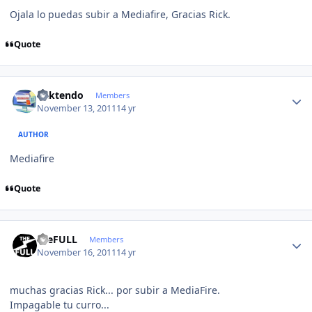
Ojala lo puedas subir a Mediafire, Gracias Rick.
Quote
Author stats
ricktendo
Members
November 13, 2011
14 yr
AUTHOR
Mediafire
Quote
Author stats
theFULL
Members
November 16, 2011
14 yr
muchas gracias Rick... por subir a MediaFire.
Impagable tu curro...