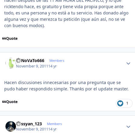
hacen después de las 11 AM HORA DEL PACíFICO, y lo que
ricktendo hace, es gratuito y tiene vida propia porque ante
todo, es una persona y no está a tu servicio. Has donado algo
alguna vez y que merezca tu petición (que aún así, no se ve
con buenos modos).
Quote
Author stats
ReNoVaTo666
Members
November 9, 2011
14 yr
Hacen discusiones innecesarias por una pregunta que se
pudo haber respondido simple. Thanks por el update master.
Quote
1
Author stats
kassyan_123
Members
November 9, 2011
14 yr