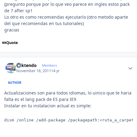
(pregunto porque por lo que veo parece en ingles estos pack
de 7 after sp1
Lo otro es como recomiendas ejecutarlo (otro metodo aparte
del que recomiendas en tus tutoriales)
gracias
Quote
Author stats
ricktendo
Members
November 18, 2011
14 yr
AUTHOR
Actualizaciones son para todos idiomas, lo uinico que te haria
falta es el lang pack de ES para IE9
Instalar en tu instalacion actual es simple:
dism /online /add-package /packagepath:<ruta_a_carpeta